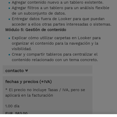
Agregar contenido nuevo a un tablero existente.
Agregar filtros a un tablero para un análisis flexible
de un subconjunto de datos.
Entregar datos fuera de Looker para que puedan
acceder a ellos otras partes interesadas o sistemas.
Módulo 5: Gestión de contenido
Explicar cómo utilizar carpetas en Looker para
organizar el contenido para la navegación y la
visibilidad.
Crear y compartir tableros para centralizar el
contenido relacionado con un tema concreto.
contacto
fechas y precios (+IVA)
* El precio no incluye Tasas / IVA, pero se
aplicará en la facturación
1.00 día
EUR 583,00