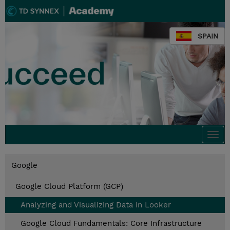
SPAIN
Togg
navi
Google
Google Cloud Platform (GCP)
Analyzing and Visualizing Data in Looker
Google Cloud Fundamentals: Core Infrastructure