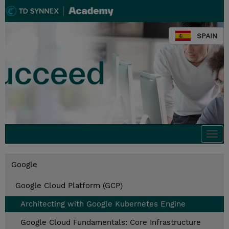
SPAIN
Togg
navi
Google
Google Cloud Platform (GCP)
Architecting with Google Kubernetes Engine
Google Cloud Fundamentals: Core Infrastructure