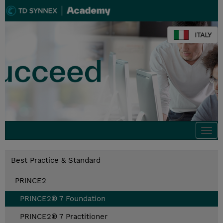
ITALY
Togg
navi
Best Practice & Standard
PRINCE2
PRINCE2® 7 Foundation
PRINCE2® 7 Practitioner