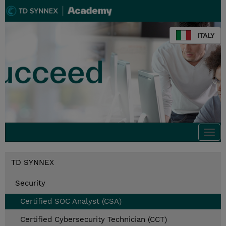
ITALY
Togg
navi
TD SYNNEX
Security
Certified SOC Analyst (CSA)
Certified Cybersecurity Technician (CCT)