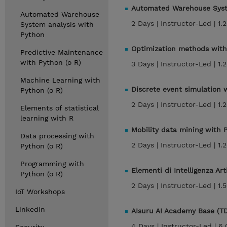
Automated Warehouse Syst
Automated Warehouse
2 Days |
Instructor-Led |
1.
System analysis with
Python
Optimization methods wit
Predictive Maintenance
with Python (o R)
3 Days |
Instructor-Led |
1.
Machine Learning with
Discrete event simulation
Python (o R)
2 Days |
Instructor-Led |
1.
Elements of statistical
learning with R
Mobility data mining with
Data processing with
2 Days |
Instructor-Led |
1.
Python (o R)
Programming with
Elementi di Intelligenza Art
Python (o R)
2 Days |
Instructor-Led |
1.
IoT Workshops
LinkedIn
AIsuru AI Academy Base (T
4 Days |
Instructor-Led |
6.