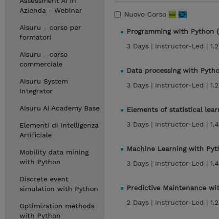
Assessment AI in
Azienda - Webinar
Nuovo Corso
Aisuru - corso per
Programming with Python (
formatori
3 Days |
Instructor-Led |
1.
AIsuru - corso
commerciale
Data processing with Pytho
AIsuru System
3 Days |
Instructor-Led |
1.
Integrator
AIsuru AI Academy Base
Elements of statistical lea
3 Days |
Instructor-Led |
1.
Elementi di Intelligenza
Artificiale
Machine Learning with Pyt
Mobility data mining
with Python
3 Days |
Instructor-Led |
1.
Discrete event
Predictive Maintenance wi
simulation with Python
2 Days |
Instructor-Led |
1.
Optimization methods
with Python