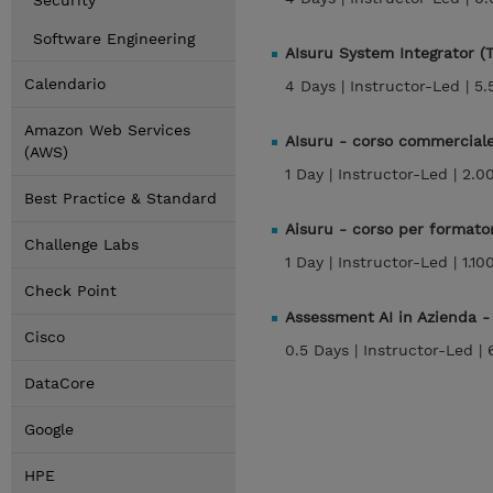
Security
Software Engineering
AIsuru System Integrator (
Calendario
4 Days |
Instructor-Led |
5.
Amazon Web Services
AIsuru - corso commercial
(AWS)
1 Day |
Instructor-Led |
2.0
Best Practice & Standard
Aisuru - corso per formato
Challenge Labs
1 Day |
Instructor-Led |
1.10
Check Point
Assessment AI in Azienda 
Cisco
0.5 Days |
Instructor-Led |
DataCore
Google
HPE