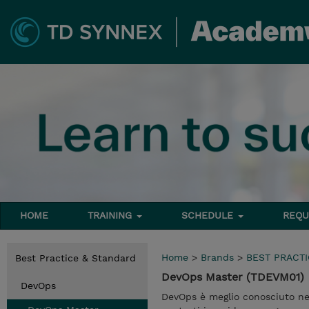
HOME
TRAINING
SCHEDULE
REQU
Home
>
Brands
>
BEST PRACT
Best Practice & Standard
DevOps Master (TDEVM01)
DevOps
DevOps è meglio conosciuto nel 