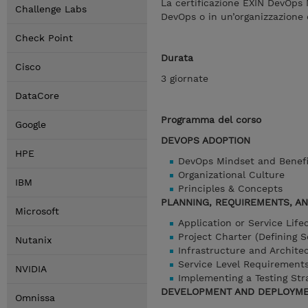
La certificazione EXIN DevOps 
Challenge Labs
DevOps o in un’organizzazione 
Check Point
Durata
Cisco
3 giornate
DataCore
Programma del corso
Google
DEVOPS ADOPTION
HPE
DevOps Mindset and Benefi
Organizational Culture
IBM
Principles & Concepts
PLANNING, REQUIREMENTS, A
Microsoft
Application or Service Lif
Project Charter (Defining S
Nutanix
Infrastructure and Archite
Service Level Requirement
NVIDIA
Implementing a Testing Str
DEVELOPMENT AND DEPLOYM
Omnissa