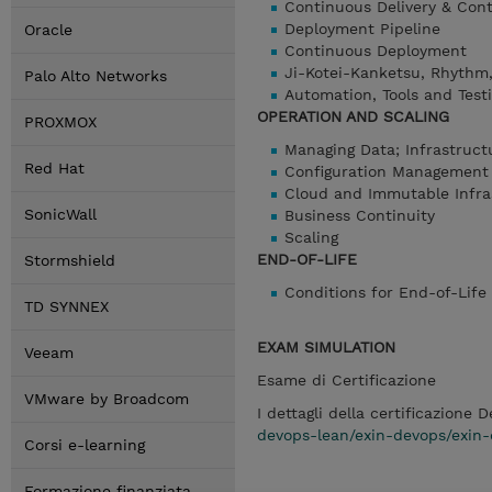
Continuous Delivery & Cont
Deployment Pipeline
Oracle
Continuous Deployment
Ji-Kotei-Kanketsu, Rhythm
Palo Alto Networks
Automation, Tools and Test
OPERATION AND SCALING
PROXMOX
Managing Data; Infrastru
Red Hat
Configuration Management 
Cloud and Immutable Infra
SonicWall
Business Continuity
Scaling
END-OF-LIFE
Stormshield
Conditions for End-of-Life 
TD SYNNEX
EXAM SIMULATION
Veeam
Esame di Certificazione
VMware by Broadcom
I dettagli della certificazione
devops-lean/exin-devops/exin
Corsi e-learning
Formazione finanziata