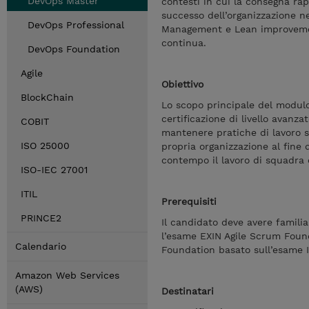
DevOps Master
contesti in cui la consegna rapi
successo dell’organizzazione ne
DevOps Professional
Management e Lean improvement
continua.
DevOps Foundation
Agile
Obiettivo
BlockChain
Lo scopo principale del modulo
certificazione di livello avanza
COBIT
mantenere pratiche di lavoro s
ISO 25000
propria organizzazione al fine di
contempo il lavoro di squadra 
ISO-IEC 27001
ITIL
Prerequisiti
PRINCE2
Il candidato deve avere familia
l’esame EXIN Agile Scrum Foun
Calendario
Foundation basato sull’esame 
Amazon Web Services
(AWS)
Destinatari