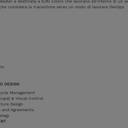
Master è destinata a tutti coloro che lavorano all’interno di un 
che considera la transizione verso un modo di lavorare DevOps
ts
ND DESIGN
ecycle Management
cope) & Visual Control
cture Design
s and Agreements
ategy
ENT