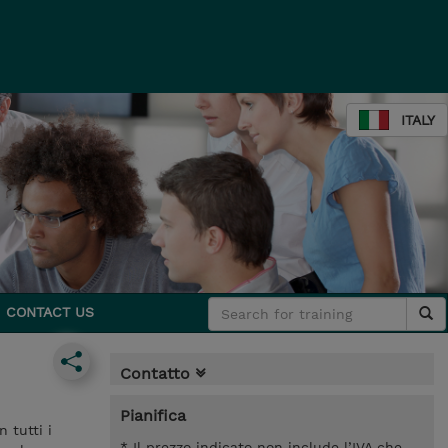
ITALY
CONTACT US
Contatto
Pianifica
 tutti i
* Il prezzo indicato non include l’IVA che