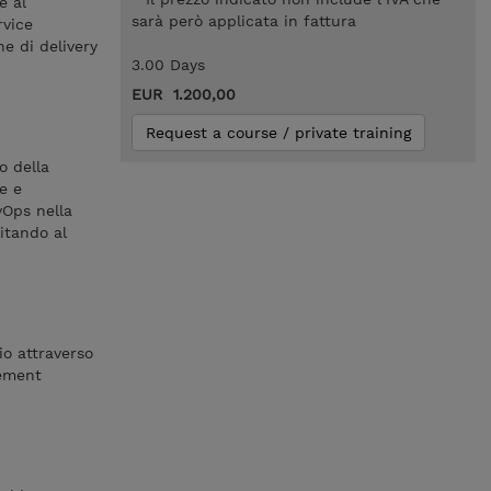
e al
sarà però applicata in fattura
rvice
e di delivery
3.00 Days
EUR 1.200,00
Request a course / private training
o della
e e
vOps nella
litando al
io attraverso
gement