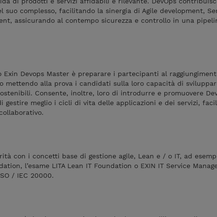
da di prodotti e servizi affidabili è rilevante. DevOps contribuisc
l suo complesso, facilitando la sinergia di Agile development, Se
, assicurando al contempo sicurezza e controllo in una pipelin
 Exin Devops Master è preparare i partecipanti al raggiungiment
to mettendo alla prova i candidati sulla loro capacità di sviluppar
ostenibili. Consente, inoltre, loro di introdurre e promuovere De
 gestire meglio i cicli di vita delle applicazioni e dei servizi, faci
collaborativo.
rità con i concetti base di gestione agile, Lean e / o IT, ad esemp
dation, l’esame LITA Lean IT Foundation o EXIN IT Service Mana
ISO / IEC 20000.