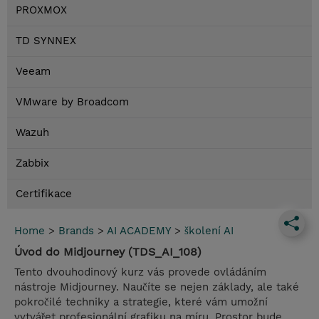
PROXMOX
TD SYNNEX
Veeam
VMware by Broadcom
Wazuh
Zabbix
Certifikace
Home
>
Brands
>
AI ACADEMY
>
školení AI
Úvod do Midjourney (TDS_AI_108)
Tento dvouhodinový kurz vás provede ovládáním
nástroje Midjourney. Naučíte se nejen základy, ale také
pokročilé techniky a strategie, které vám umožní
vytvářet profesionální grafiku na míru. Prostor bude