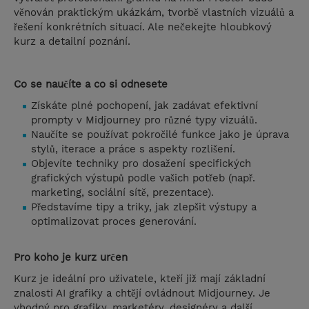
věnován praktickým ukázkám, tvorbě vlastních vizuálů a
řešení konkrétních situací. Ale nečekejte hloubkový
kurz a detailní poznání.
Co se naučíte a co si odnesete
Získáte plné pochopení, jak zadávat efektivní
prompty v Midjourney pro různé typy vizuálů.
Naučíte se používat pokročilé funkce jako je úprava
stylů, iterace a práce s aspekty rozlišení.
Objevíte techniky pro dosažení specifických
grafických výstupů podle vašich potřeb (např.
marketing, sociální sítě, prezentace).
Představíme tipy a triky, jak zlepšit výstupy a
optimalizovat proces generování.
Pro koho je kurz určen
Kurz je ideální pro uživatele, kteří již mají základní
znalosti AI grafiky a chtějí ovládnout Midjourney. Je
vhodný pro grafiky, marketéry, designéry a další