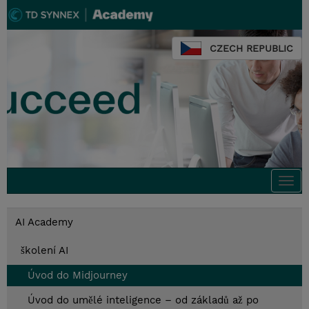
CZECH REPUBLIC
Togg
navi
AI Academy
školení AI
Úvod do Midjourney
Úvod do umělé inteligence – od základů až po