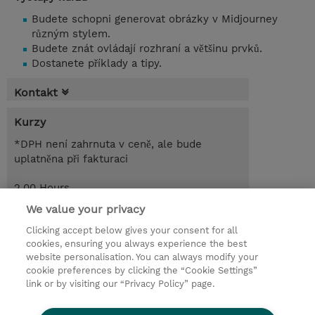
Budete schopni generovat obrázky v Midjourney
různým stylem.
Budete znát ovládají rozhraní a většinu prvků.
Dostanete příklady a tipy.
Kontakt
Kurzy
*DPH není zahrnuta v ceně, ale bude
uplatněna při fakturaci
2.00 Hours
CZK 2 065,00
We value your privacy
Clicking accept below gives your consent for all
Poptat kurz / privátní školení
cookies, ensuring you always experience the best
website personalisation. You can always modify your
cookie preferences by clicking the “Cookie Settings”
© 2026 TD SYNNEX
link or by visiting our “Privacy Policy” page.
Pro investory
Ochrana osobních údajů