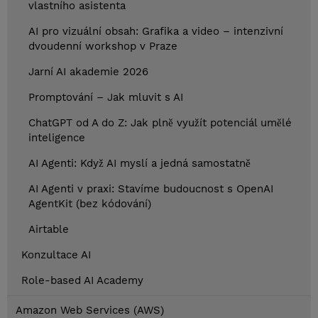
vlastního asistenta
AI pro vizuální obsah: Grafika a video – intenzivní
dvoudenní workshop v Praze
Jarní AI akademie 2026
Promptování – Jak mluvit s AI
ChatGPT od A do Z: Jak plně využít potenciál umělé
inteligence
AI Agenti: Když AI myslí a jedná samostatně
AI Agenti v praxi: Stavíme budoucnost s OpenAI
AgentKit (bez kódování)
Airtable
Konzultace AI
Role-based AI Academy
Amazon Web Services (AWS)