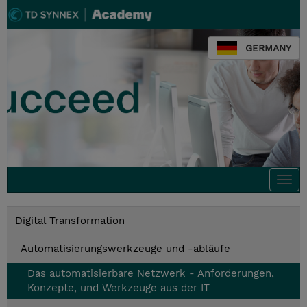
GERMANY
Togg
navi
Digital Transformation
Automatisierungswerkzeuge und -abläufe
Das automatisierbare Netzwerk - Anforderungen,
Konzepte, und Werkzeuge aus der IT