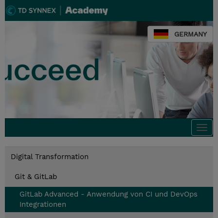
GERMANY
Togg
navi
Digital Transformation
Git & GitLab
GitLab Advanced - Anwendung von CI und DevOps
Integrationen