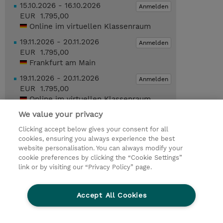
15.10.2026 - 16.10.2026
Anmelden
EUR 1.795,00
Online im virtuellen Klassenraum
19.11.2026 - 20.11.2026
Anmelden
EUR 1.795,00
Frankfurt am Main
19.11.2026 - 20.11.2026
Anmelden
EUR 1.795,00
Online im virtuellen Klassenraum
We value your privacy
Geplante Termine anzeigen
Clicking accept below gives your consent for all
cookies, ensuring you always experience the best
Trainingsanfrage
website personalisation. You can always modify your
cookie preferences by clicking the “Cookie Settings”
link or by visiting our “Privacy Policy” page.
© 2026 TD SYNNEX
Accept All Cookies
Investor relations
Ethics and Compliance
Ethics Line
Datenschutz
AGB
Impressum