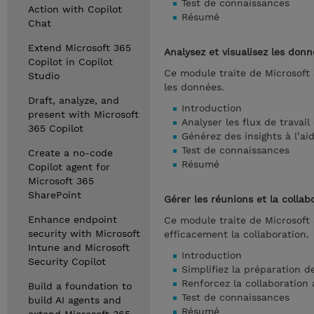
Test de connaissances
Action with Copilot
Résumé
Chat
Extend Microsoft 365
Analysez et visualisez les don
Copilot in Copilot
Ce module traite de Microsoft 
Studio
les données.
Draft, analyze, and
Introduction
present with Microsoft
Analyser les flux de travai
365 Copilot
Générez des insights à l’ai
Test de connaissances
Create a no-code
Résumé
Copilot agent for
Microsoft 365
SharePoint
Gérer les réunions et la collab
Enhance endpoint
Ce module traite de Microsoft 
security with Microsoft
efficacement la collaboration.
Intune and Microsoft
Introduction
Security Copilot
Simplifiez la préparation d
Renforcez la collaboration
Build a foundation to
Test de connaissances
build AI agents and
Résumé