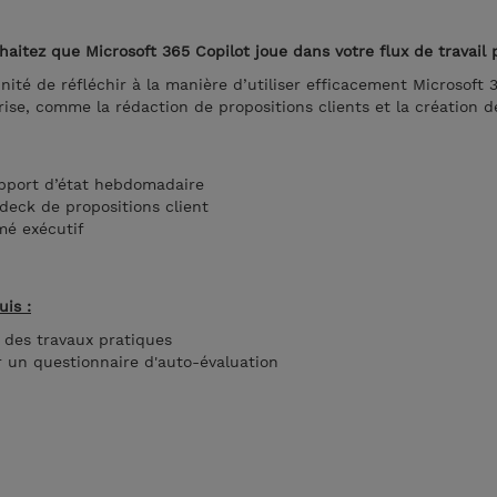
haitez que Microsoft 365 Copilot joue dans votre flux de travail 
nité de réfléchir à la manière d’utiliser efficacement Microsoft 
rise, comme la rédaction de propositions clients et la création 
apport d’état hebdomadaire
deck de propositions client
mé exécutif
uis :
 des travaux pratiques
r un questionnaire d'auto-évaluation