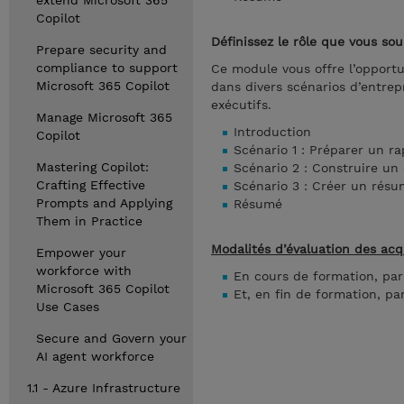
extend Microsoft 365
Copilot
Définissez le rôle que vous sou
Prepare security and
compliance to support
Ce module vous offre l’opportu
Microsoft 365 Copilot
dans divers scénarios d’entrep
exécutifs.
Manage Microsoft 365
Introduction
Copilot
Scénario 1 : Préparer un r
Mastering Copilot:
Scénario 2 : Construire un 
Crafting Effective
Scénario 3 : Créer un résu
Prompts and Applying
Résumé
Them in Practice
Modalités d’évaluation des acq
Empower your
workforce with
En cours de formation, par
Microsoft 365 Copilot
Et, en fin de formation, pa
Use Cases
Secure and Govern your
AI agent workforce
1.1 - Azure Infrastructure