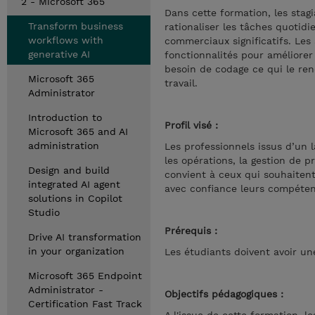
2 - Microsoft 365
Dans cette formation, les stag
Transform business
rationaliser les tâches quotidi
workflows with
commerciaux significatifs. Le
generative AI
fonctionnalités pour améliorer
besoin de codage ce qui le ren
Microsoft 365
travail.
Administrator
Introduction to
Profil visé :
Microsoft 365 and AI
administration
Les professionnels issus d’un l
les opérations, la gestion de p
Design and build
convient à ceux qui souhaitent 
integrated AI agent
avec confiance leurs compéten
solutions in Copilot
Studio
Prérequis :
Drive AI transformation
in your organization
Les étudiants doivent avoir un
Microsoft 365 Endpoint
Administrator -
Objectifs pédagogiques :
Certification Fast Track