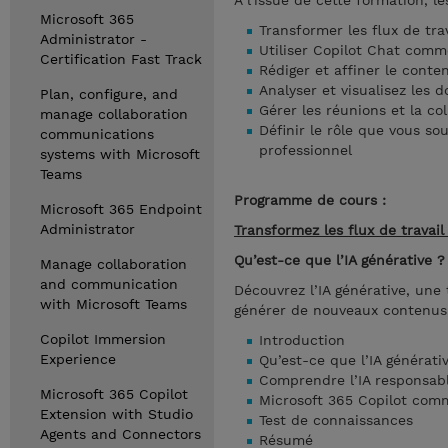
A l'issue de cette formation, l
Microsoft 365
Transformer les flux de trav
Administrator -
Utiliser Copilot Chat comm
Certification Fast Track
Rédiger et affiner le conte
Analyser et visualisez les 
Plan, configure, and
Gérer les réunions et la co
manage collaboration
Définir le rôle que vous so
communications
professionnel
systems with Microsoft
Teams
Programme de cours :
Microsoft 365 Endpoint
Administrator
Transformez les flux de travail
Qu’est-ce que l’IA générative ?
Manage collaboration
and communication
Découvrez l’IA générative, une
with Microsoft Teams
générer de nouveaux contenus, 
Copilot Immersion
Introduction
Experience
Qu’est-ce que l’IA générati
Comprendre l’IA responsab
Microsoft 365 Copilot
Microsoft 365 Copilot co
Extension with Studio
Test de connaissances
Agents and Connectors
Résumé