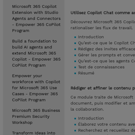
Microsoft 365 Copilot
Extension with Studio
Utilisez Copilot Chat comme as
Agents and Connectors
Découvrez Microsoft 365 Copilot
- Empower 365 CoPilot
rationaliser les flux de travail.
Program
Introduction
Build a foundation to
Qu’est-ce que le Copilot C
build AI agents and
Rédigez des invites efficac
extend Microsoft 365
Gérer les prompts et conve
Copilot - Empower 365
Qu’est-ce que les agents Co
CoPilot Program
Test de connaissances
Résumé
Empower your
workforce with Copilot
for Microsoft 365 Use
Rédiger et affiner le contenu p
Cases - Empower 365
Ce module traite de Microsoft 
CoPilot Program
document, puis modifier et amé
la collaboration.
Microsoft 365 Business
Premium Security
Introduction
Workshop
Élaborez votre contenu ave
Recherchez et recueillez de
Transform Ideas into