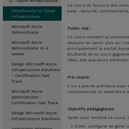
1.1 - Azure Infrastructure
Ce cours de fournira des conna
Introduction to Cloud
base ; sécurité, confidentialité
Infrastructure
Microsoft Azure
Public visé :
Administrator
Ce cours convient au personne
Microsoft Azure
souhaite en savoir plus sur no
Administrator in 4
principalement le portail Azur
weeks
étudiants de ce cours gagneron
rôles, tels que Azure Administ
Design Microsoft Azure
Infrastructure Solutions
- Certification Fast
Pré-requis:
Track
Il n'y a pas de prérequis pour
Microsoft Azure
connaissances ou expérience e
Administrator -
Certification Fast Track
Objectifs pédagogiques:
Design Microsoft Azure
Après avoir terminé ce cours, 
Infrastructure Solutions
Créer, configurer et gérer 
Administer Windows