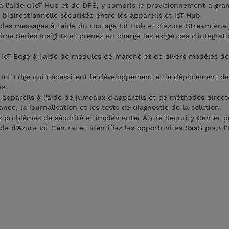
à l'aide d'IoT Hub et de DPS, y compris le provisionnement à gra
idirectionnelle sécurisée entre les appareils et IoT Hub.
des messages à l'aide du routage IoT Hub et d'Azure Stream Analy
ime Series Insights et prenez en charge les exigences d'intégrat
IoT Edge à l'aide de modules de marché et de divers modèles de
IoT Edge qui nécessitent le développement et le déploiement d
s.
 appareils à l'aide de jumeaux d'appareils et de méthodes direct
nce, la journalisation et les tests de diagnostic de la solution.
s problèmes de sécurité et implémenter Azure Security Center po
ide d'Azure IoT Central et identifiez les opportunités SaaS pour l'I