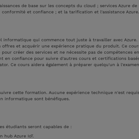
issances de base sur les concepts du cloud ; services Azure de
, conformité et confiance ; et la tarification et l'assistance Azure
l informatique qui commence tout juste à travailler avec Azure.
s offres et acquérir une expérience pratique du produit. Ce cours
e pour créer des services et ne nécessite pas de compétences en
t en confiance pour suivre d'autres cours et certifications basés
rator. Ce cours aidera également à préparer quelqu'un à l'exame
 suivre cette formation. Aucune expérience technique n'est requi
n informatique sont bénéfiques.
les étudiants seront capables de :
un hub Azure IoT.