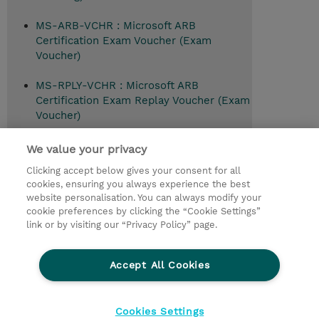
MS-ARB-VCHR : Microsoft ARB
Certification Exam Voucher (Exam
Voucher)
MS-RPLY-VCHR : Microsoft ARB
Certification Exam Replay Voucher (Exam
Voucher)
We value your privacy
Clicking accept below gives your consent for all
© 2026 TD SYNNEX
cookies, ensuring you always experience the best
website personalisation. You can always modify your
Relations Investisseurs
Ethics and Compliance
cookie preferences by clicking the “Cookie Settings”
Ethics Line
Politique Environnementale - RSE
link or by visiting our “Privacy Policy” page.
Conditions générales
Charte de confidentialité
Informations sur le transfert des données
Accept All Cookies
Paramètres des cookies
Mentions légales
Cookies Settings