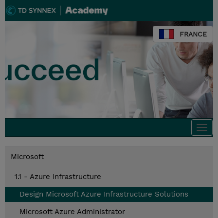
FRANCE
Togg
navi
Microsoft
1.1 - Azure Infrastructure
Design Microsoft Azure Infrastructure Solutions
Microsoft Azure Administrator