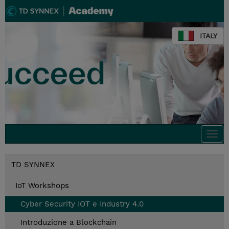
ITALY
Togg
navi
TD SYNNEX
IoT Workshops
Cyber Security IOT e Industry 4.0
Introduzione a Blockchain