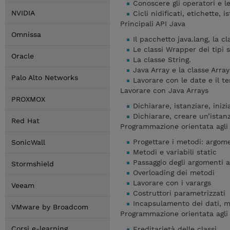
Conoscere gli operatori e le
NVIDIA
Cicli nidificati, etichette, 
Principali API Java
Omnissa
Il pacchetto java.lang, la c
Le classi Wrapper dei tipi 
Oracle
La classe String.
Java Array e la classe Array
Palo Alto Networks
Lavorare con le date e il t
Lavorare con Java Arrays
PROXMOX
Dichiarare, istanziare, iniz
Dichiarare, creare un’istanz
Red Hat
Programmazione orientata agli
Progettare i metodi: argomen
SonicWall
Metodi e variabili static
Passaggio degli argomenti 
Stormshield
Overloading dei metodi
Lavorare con i varargs
Veeam
Costruttori parametrizzati
Incapsulamento dei dati, me
VMware by Broadcom
Programmazione orientata agli 
Corsi e-learning
Ereditarietà delle classi