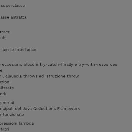
 superclasse
asse astratta
tract
ult
 con le interfacce
e eccezioni, blocchi try-catch-finally e try-with-resources
e.
ni, clausola throws ed istruzione throw
ezioni
lizzate.
ork
enerici
rincipali del Java Collections Framework
 funzionale
spressioni lambda
filtri