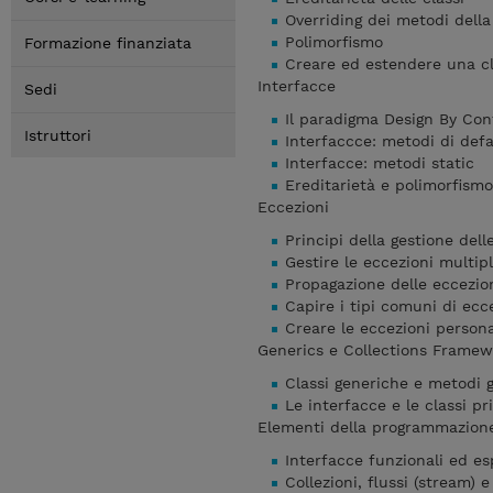
Overriding dei metodi della
Polimorfismo
Formazione finanziata
Creare ed estendere una cl
Interfacce
Sedi
Il paradigma Design By Con
Istruttori
Interfaccce: metodi di defa
Interfacce: metodi static
Ereditarietà e polimorfismo
Eccezioni
Principi della gestione dell
Gestire le eccezioni multipl
Propagazione delle eccezio
Capire i tipi comuni di ecc
Creare le eccezioni persona
Generics e Collections Framew
Classi generiche e metodi g
Le interfacce e le classi p
Elementi della programmazione
Interfacce funzionali ed e
Collezioni, flussi (stream) e 