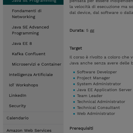
Java SE Programming
pensata per essere indipendent
la velocità di esecuzione ma s
Fondamenti di
dal device, dal software o dalla
Networking
Java SE Advanced
Durata
: 5 gg
Programming
Java EE 8
Target
Kafka Confluent
Il corso è rivolto a coloro ch
Java anche senza avere delle b
Microservizi e Container
Software Developer
Intelligenza Artificiale
Project Manager
System Administrator
IoT Workshops
Java EE Application Server
LinkedIn
Team Leader
Technical Administrator
Security
Technical Consultant
Web Administrator
Calendario
Prerequisiti
Amazon Web Services