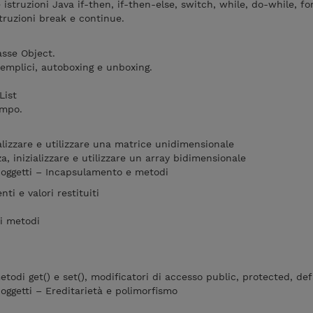
 istruzioni Java if-then, if-then-else, switch, while, do-while, fo
istruzioni break e continue.
lasse Object.
semplici, autoboxing e unboxing.
List
empo.
ializzare e utilizzare una matrice unidimensionale
a, inizializzare e utilizzare un array bidimensionale
 oggetti – Incapsulamento e metodi
ti e valori restituiti
ai metodi
todi get() e set(), modificatori di accesso public, protected, def
oggetti – Ereditarietà e polimorfismo