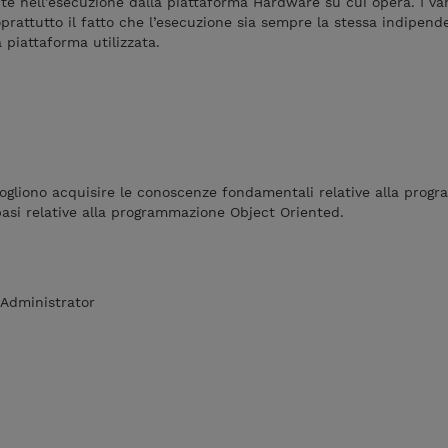
e nell’esecuzione dalla piattaforma Hardware su cui opera. I va
oprattutto il fatto che l’esecuzione sia sempre la stessa indipe
 piattaforma utilizzata.
e vogliono acquisire le conoscenze fondamentali relative alla pro
asi relative alla programmazione Object Oriented.
 Administrator