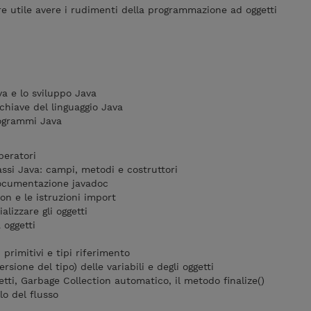
 utile avere i rudimenti della programmazione ad oggetti
va e lo sviluppo Java
 chiave del linguaggio Java
rogrammi Java
operatori
assi Java: campi, metodi e costruttori
documentazione javadoc
on e le istruzioni import
alizzare gli oggetti
 oggetti
 primitivi e tipi riferimento
sione del tipo) delle variabili e degli oggetti
etti, Garbage Collection automatico, il metodo finalize()
lo del flusso