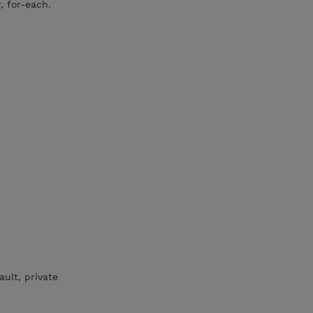
r, for-each.
ault, private