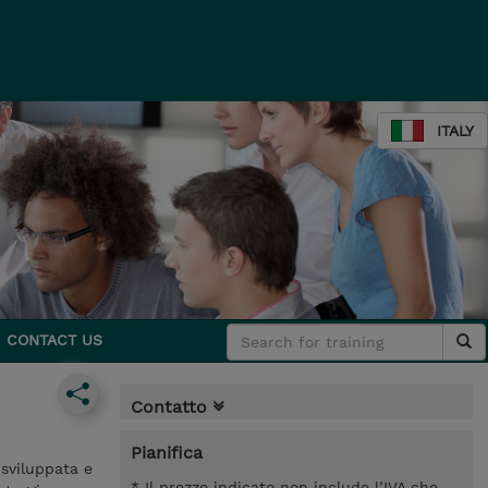
ITALY
CONTACT US
Contatto
Pianifica
 sviluppata e
* Il prezzo indicato non include l’IVA che