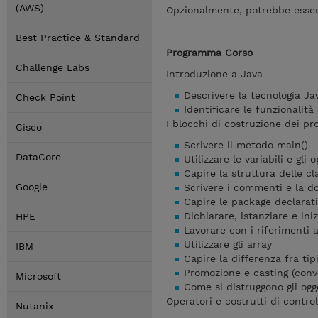
(AWS)
Opzionalmente, potrebbe essere
Best Practice & Standard
Programma Corso
Challenge Labs
Introduzione a Java
Descrivere la tecnologia Ja
Check Point
Identificare le funzionalità
I blocchi di costruzione dei p
Cisco
Scrivere il metodo main()
DataCore
Utilizzare le variabili e gli 
Capire la struttura delle cl
Google
Scrivere i commenti e la 
Capire le package declarati
Dichiarare, istanziare e inizi
HPE
Lavorare con i riferimenti a
Utilizzare gli array
IBM
Capire la differenza fra tipi
Promozione e casting (conver
Microsoft
Come si distruggono gli ogg
Operatori e costrutti di control
Nutanix