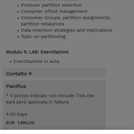
Producer partition selection
Consumer offset management
Consumer Groups, partition assignments,
partition rebalances
Data retention strategies and implications
Topic co-partitioning
Modulo 5: LAB: Esercitazioni.
Esercitazione in aula.
Contatto
Pianifica
* Il prezzo indicato non include l’IVA che
sarà però applicata in fattura
4.00 Days
EUR 1.590,00
Request a course / private training