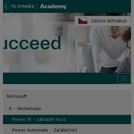
CZECH REPUBLIC
Togg
navi
Microsoft
6 - Workshops
Power BI - základní kurz
Power Automate - Začátečníci