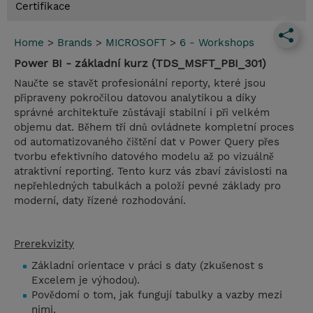
Certifikace
Home
>
Brands
>
MICROSOFT
>
6 - Workshops
Power BI - základní kurz (TDS_MSFT_PBI_301)
Naučte se stavět profesionální reporty, které jsou
připraveny pokročilou datovou analytikou a díky
správné architektuře zůstávají stabilní i při velkém
objemu dat. Během tří dnů ovládnete kompletní proces
od automatizovaného čištění dat v Power Query přes
tvorbu efektivního datového modelu až po vizuálně
atraktivní reporting. Tento kurz vás zbaví závislosti na
nepřehledných tabulkách a položí pevné základy pro
moderní, daty řízené rozhodování.
Prerekvizity
Základní orientace v práci s daty (zkušenost s
Excelem je výhodou).
Povědomí o tom, jak fungují tabulky a vazby mezi
nimi.