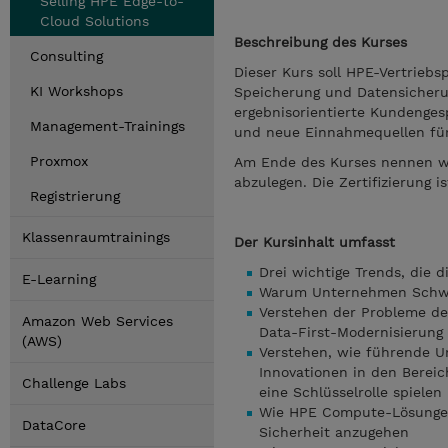
Selling HPE Edge-to-
Cloud Solutions
Beschreibung des Kurses
Consulting
Dieser Kurs soll HPE-Vertrieb
KI Workshops
Speicherung und Datensicheru
ergebnisorientierte Kundengesp
Management-Trainings
und neue Einnahmequellen für
Proxmox
Am Ende des Kurses nennen wir 
abzulegen. Die Zertifizierung i
Registrierung
Klassenraumtrainings
Der Kursinhalt umfasst
Drei wichtige Trends, die
E-Learning
Warum Unternehmen Schwie
Verstehen der Probleme de
Amazon Web Services
Data-First-Modernisierung
(AWS)
Verstehen, wie führende U
Innovationen in den Berei
Challenge Labs
eine Schlüsselrolle spielen
Wie HPE Compute-Lösungen
DataCore
Sicherheit anzugehen