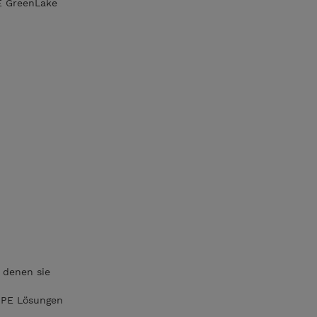
E GreenLake
 denen sie
 HPE Lösungen