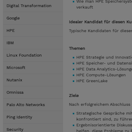
Wie man HPE Speichersyst
Digital Transformation
verkauft
Google
Idealer Kandidat für diesen K
HPE
Typische Kandidaten für diese
IBM
Themen
Linux Foundation
HPE Strategie und Innovat
HPE Speicher- und Datens
Microsoft
HPE Data Analytics-Lösun
HPE Compute-Lösungen
Nutanix
HPE GreenLake
Omnissa
Ziele
Nach erfolgreichem Abschluss 
Palo Alto Networks
Strategische Gespräche mi
Ping Identity
konfrontiert sind, zu führ
Ergebnisorientierte Disku
Security
helfen, diese Probleme zu 