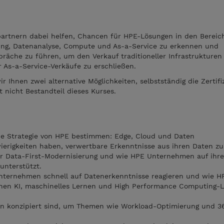
spartnern dabei helfen, Chancen für HPE-Lösungen in den Bereic
ng, Datenanalyse, Compute und As-a-Service zu erkennen und
räche zu führen, um den Verkauf traditioneller Infrastrukturen 
 As-a-Service-Verkäufe zu erschließen.
Ihnen zwei alternative Möglichkeiten, selbstständig die Zertifi
st nicht Bestandteil dieses Kurses.
 die Strategie von HPE bestimmen: Edge, Cloud und Daten
rigkeiten haben, verwertbare Erkenntnisse aus ihren Daten z
r Data-First-Modernisierung und wie HPE Unternehmen auf ihr
 unterstützt.
nternehmen schnell auf Datenerkenntnisse reagieren und wie H
chen KI, maschinelles Lernen und High Performance Computing-
 konzipiert sind, um Themen wie Workload-Optimierung und 3