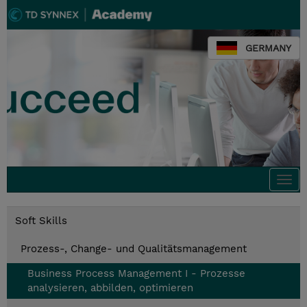
GERMANY
Togg
navi
Soft Skills
Prozess-, Change- und Qualitätsmanagement
Business Process Management I - Prozesse
analysieren, abbilden, optimieren