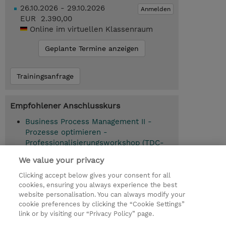
26.10.2026 - 29.10.2026
Anmelden
EUR 2.390,00
Online im virtuellen Klassenraum
Geplante Termine anzeigen
Trainingsanfrage
Empfohlener Anschlusskurs
Business Process Management II -
Prozesse optimieren -
Professionalisierungsworkshop (TDC-
1098)
We value your privacy
Modellieren mit Business Process Model
Clicking accept below gives your consent for all
and Notation BPMN 2.0 (TDC-1146)
cookies, ensuring you always experience the best
website personalisation. You can always modify your
cookie preferences by clicking the “Cookie Settings”
link or by visiting our “Privacy Policy” page.
© 2026 TD SYNNEX