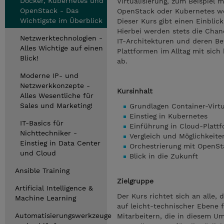
Docker, Kubernetes und
Virtualisierung, zum Beispiel 
OpenStack - Das
OpenStack oder Kubernetes we
Wichtigste im Überblick
Dieser Kurs gibt einen Einbli
Hierbei werden stets die Chan
Netzwerktechnologien -
IT-Architekturen und deren Be
Alles Wichtige auf einen
Plattformen im Alltag mit sich
Blick!
ab.
Moderne IP- und
Netzwerkkonzepte -
Kursinhalt
Alles Wesentliche für
Sales und Marketing!
Grundlagen Container-Virtu
Einstieg in Kubernetes
IT-Basics für
Einführung in Cloud-Platt
Nichttechniker -
Vergleich und Möglichkeit
Einstieg in Data Center
Orchestrierung mit OpenS
und Cloud
Blick in die Zukunft
Ansible Training
Zielgruppe
Artificial Intelligence &
Der Kurs richtet sich an alle
Machine Learning
auf leicht-technischer Ebene 
Automatisierungswerkzeuge
Mitarbeitern, die in diesem U