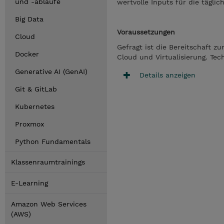
und -abläufe
wertvolle Inputs für die täglich
Big Data
Voraussetzungen
Cloud
Gefragt ist die Bereitschaft 
Docker
Cloud und Virtualisierung. Tec
Generative AI (GenAI)
Details anzeigen
Git & GitLab
Kubernetes
Proxmox
Python Fundamentals
Klassenraumtrainings
E-Learning
Amazon Web Services
(AWS)