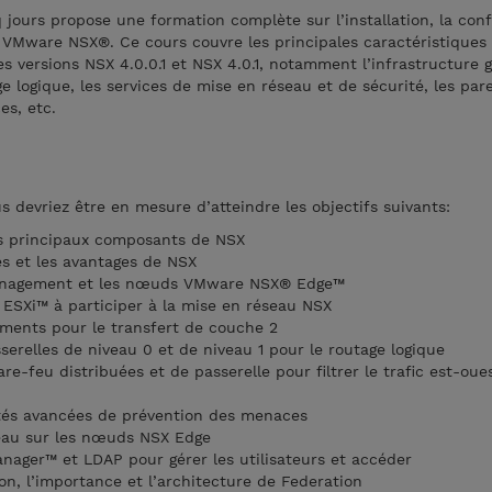
 jours propose une formation complète sur l’installation, la conf
 VMware NSX®. Ce cours couvre les principales caractéristiques 
es versions NSX 4.0.0.1 et NSX 4.0.1, notamment l’infrastructure g
 logique, les services de mise en réseau et de sécurité, les pare
s, etc.
us devriez être en mesure d’atteindre les objectifs suivants:
les principaux composants de NSX
és et les avantages de NSX
Management et les nœuds VMware NSX® Edge™
ESXi™ à participer à la mise en réseau NSX
gments pour le transfert de couche 2
serelles de niveau 0 et de niveau 1 pour le routage logique
are-feu distribuées et de passerelle pour filtrer le trafic est-oue
ités avancées de prévention des menaces
seau sur les nœuds NSX Edge
anager™ et LDAP pour gérer les utilisateurs et accéder
ion, l’importance et l’architecture de Federation