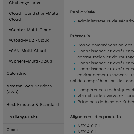
Challenge Labs
Public visée
Cloud Foundation-Multi
Cloud
Administrateurs de sécuri
vCenter-Multi-Cloud
Prérequis
vCloud-Multi-Cloud
Bonne compréhension des s
vSAN-Multi-Cloud
Connaissance et expérience
commutation et de routage 
vSphere-Multi-Cloud
Connaissance et expérienc
Connaissance et expérienc
Calendrier
environnements VMware T
Solide compréhension des conc
Amazon Web Services
Compétences techniques d
(AWS)
Virtualisation VMware Dat
Principes de base de Kube
Best Practice & Standard
Alignement des produits
Challenge Labs
NSX 4.0.0.1
Cisco
NSX 4.0.1