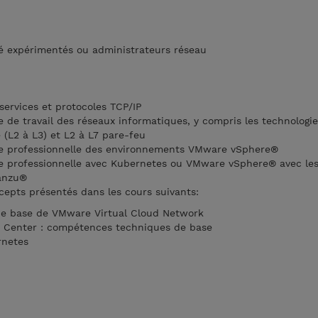
té expérimentés ou administrateurs réseau
ervices et protocoles TCP/IP
 de travail des réseaux informatiques, y compris les technologi
(L2 à L3) et L2 à L7 pare-feu
e professionnelle des environnements VMware vSphere®
e professionnelle avec Kubernetes ou VMware vSphere® avec le
anzu®
epts présentés dans les cours suivants:
e base de VMware Virtual Cloud Network
a Center : compétences techniques de base
rnetes