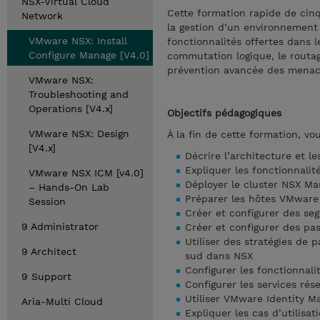
NSX-Virtual Cloud
Cette formation rapide de cinq
Network
la gestion d’un environnement
VMware NSX: Install
fonctionnalités offertes dans l
Configure Manage [V4.0]
commutation logique, le routage
prévention avancée des menace
VMware NSX:
Troubleshooting and
Operations [V4.x]
Objectifs pédagogiques
VMware NSX: Design
À la fin de cette formation, vo
[V4.x]
Décrire l’architecture et 
Expliquer les fonctionnalit
VMware NSX ICM [v4.0]
Déployer le cluster NSX 
– Hands-On Lab
Préparer les hôtes VMware 
Session
Créer et configurer des se
9 Administrator
Créer et configurer des pas
Utiliser des stratégies de p
9 Architect
sud dans NSX
Configurer les fonctionnal
9 Support
Configurer les services ré
Utiliser VMware Identity M
Aria-Multi Cloud
Expliquer les cas d’utilisat