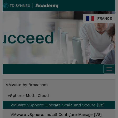
FRANCE
Togg
navi
VMware by Broadcom
vSphere-Multi-Cloud
VMware vSphere: Operate Scale and Secure [V8]
VMware vSphere: Install Configure Manage [V8]