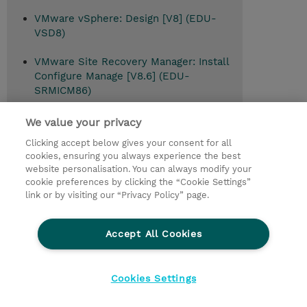
VMware vSphere: Design [V8] (EDU-
VSD8)
VMware Site Recovery Manager: Install
Configure Manage [V8.6] (EDU-
SRMICM86)
We value your privacy
Clicking accept below gives your consent for all
© 2026 TD SYNNEX
cookies, ensuring you always experience the best
website personalisation. You can always modify your
Relations Investisseurs
Ethics and Compliance
cookie preferences by clicking the “Cookie Settings”
Ethics Line
Politique Environnementale - RSE
link or by visiting our “Privacy Policy” page.
Conditions générales
Charte de confidentialité
Informations sur le transfert des données
Accept All Cookies
Paramètres des cookies
Mentions légales
Cookies Settings