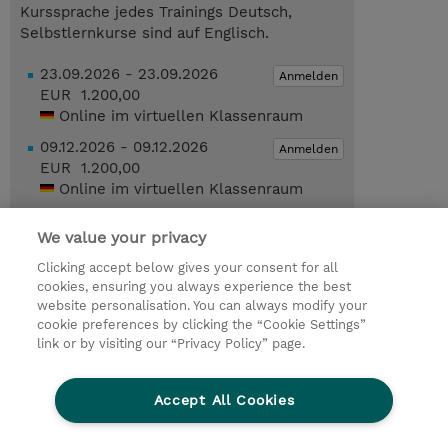
Kurssprache jedes Trainings Deutsch,
Selbstlernkurse sind auf Englisch.
23.09.2026 - 23.09.2026
Anmelden
EUR 1.200,00
Online im virtuellen Klassenraum
09.12.2026 - 09.12.2026
Anmelden
EUR 1.200,00
Online im virtuellen Klassenraum
09.12.2026 - 09.12.2026
Anmelden
We value your privacy
EUR 1.200,00
München
Clicking accept below gives your consent for all
cookies, ensuring you always experience the best
Trainingsanfrage
website personalisation. You can always modify your
cookie preferences by clicking the “Cookie Settings”
link or by visiting our “Privacy Policy” page.
© 2026 TD SYNNEX
Accept All Cookies
Investor relations
Ethics and Compliance
Ethics Line
Datenschutz
AGB
Impressum