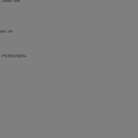
 dass Sie
den im
tes PERSONEN-