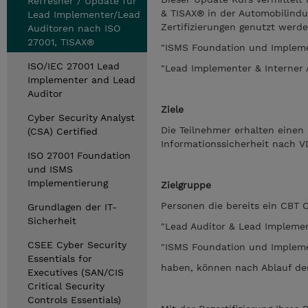
Refresher / Update für
& TISAX® in der Automobilindus
Lead Implementer/Lead
Zertifizierungen genutzt werde
Auditoren nach ISO
27001, TISAX®
"ISMS Foundation und Impleme
ISO/IEC 27001 Lead
"Lead Implementer & Interner 
Implementer and Lead
Auditor
Ziele
Cyber Security Analyst
Die Teilnehmer erhalten eine
(CSA) Certified
Informationssicherheit nach V
ISO 27001 Foundation
und ISMS
Implementierung
Zielgruppe
Personen die bereits ein CBT 
Grundlagen der IT-
Sicherheit
"Lead Auditor & Lead Implemen
CSEE Cyber Security
"ISMS Foundation und Impleme
Essentials for
haben, können nach Ablauf der
Executives (SAN/CIS
Critical Security
Controls Essentials)