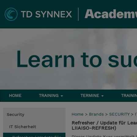
HOME
TRAINING
TERMINE
TRAINI
Home
>
Brands
>
SECURITY
>
I
Security
Refresher / Update für Le
IT Sicherheit
LIIAISO-REFRESH)
Dieser Update Kurs vermittelt