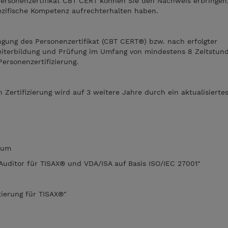
 Personenzertifikat CBT CERT können Sie den Nachweis erbringen,
ezifische Kompetenz aufrechterhalten haben.
ngung des Personenzertifikat (CBT CERT®) bzw. nach erfolgter
 Weiterbildung und Prüfung im Umfang von mindestens 8 Zeitstun
ersonenzertifizierung.
n Zertifizierung wird auf 3 weitere Jahre durch ein aktualisier
zum
Auditor für TISAX® und VDA/ISA auf Basis ISO/IEC 27001"
ierung für TISAX®"