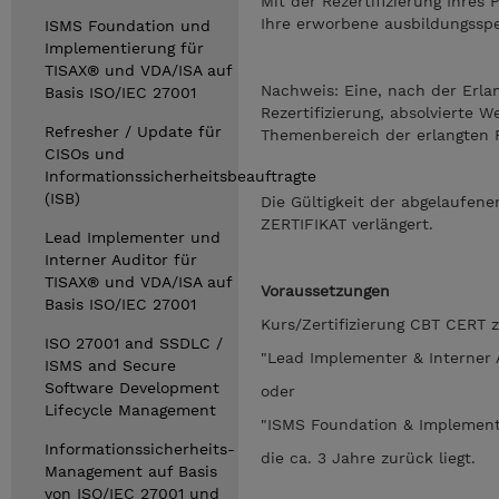
Mit der Rezertifizierung Ihres
Ihre erworbene ausbildungssp
ISMS Foundation und
Implementierung für
TISAX® und VDA/ISA auf
Nachweis: Eine, nach der Erla
Basis ISO/IEC 27001
Rezertifizierung, absolvierte
Refresher / Update für
Themenbereich der erlangten P
CISOs und
Informationssicherheitsbeauftragte
(ISB)
Die Gültigkeit der abgelaufene
ZERTIFIKAT verlängert.
Lead Implementer und
Interner Auditor für
TISAX® und VDA/ISA auf
Voraussetzungen
Basis ISO/IEC 27001
Kurs/Zertifizierung CBT CERT 
ISO 27001 and SSDLC /
"Lead Implementer & Interner 
ISMS and Secure
Software Development
oder
Lifecycle Management
"ISMS Foundation & Implement
Informationssicherheits-
die ca. 3 Jahre zurück liegt.
Management auf Basis
von ISO/IEC 27001 und