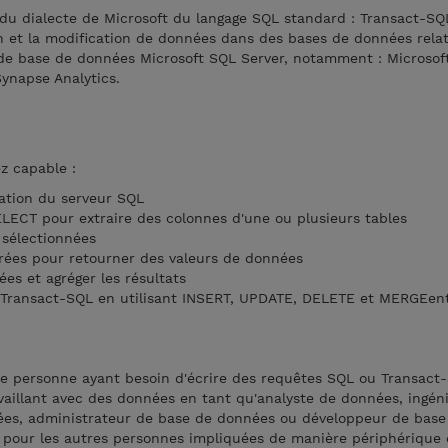
du dialecte de Microsoft du langage SQL standard : Transact-SQL
ion et la modification de données dans des bases de données relat
e base de données Microsoft SQL Server, notamment : Microsoft
ynapse Analytics.
ez capable :
ogation du serveur SQL
ELECT pour extraire des colonnes d'une ou plusieurs tables
s sélectionnées
égrées pour retourner des valeurs de données
es et agréger les résultats
 Transact-SQL en utilisant INSERT, UPDATE, DELETE et MERGEen
ute personne ayant besoin d'écrire des requêtes SQL ou Transact
vaillant avec des données en tant qu'analyste de données, ingén
ées, administrateur de base de données ou développeur de base
e pour les autres personnes impliquées de manière périphérique 