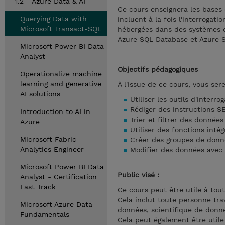
1.2 - Azure Data & AI
Ce cours enseignera les bases 
Querying Data with
incluent à la fois l'interrogat
Microsoft Transact-SQL
hébergées dans des systèmes d
Azure SQL Database et Azure S
Microsoft Power BI Data
Analyst
Objectifs pédagogiques
Operationalize machine
learning and generative
À l'issue de ce cours, vous ser
AI solutions
Utiliser les outils d'interr
Rédiger des instructions S
Introduction to AI in
Trier et filtrer des donnée
Azure
Utiliser des fonctions int
Microsoft Fabric
Créer des groupes de donné
Analytics Engineer
Modifier des données avec
Microsoft Power BI Data
Public visé :
Analyst - Certification
Fast Track
Ce cours peut être utile à to
Cela inclut toute personne tra
Microsoft Azure Data
données, scientifique de donn
Fundamentals
Cela peut également être util