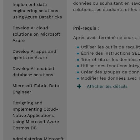
données ou souhaitant en savoir
Implement data
solutions, les étudiants et les
engineering solutions
using Azure Databricks
Develop AI cloud
Pré-requis :
solutions on Microsoft
Après avoir terminé ce cours, 
Azure
Utiliser les outils de requ
Develop AI apps and
Écrire des instructions SE
agents on Azure
Trier et filtrer les données
Utiliser des fonctions inté
Develop AI-enabled
Créer des groupes de donné
database solutions
Modifier les données avec
Microsoft Fabric Data
Afficher les détails
Engineer
Designing and
Implementing Cloud-
Native Applications
Using Microsoft Azure
Cosmos DB
Administering Microsoft