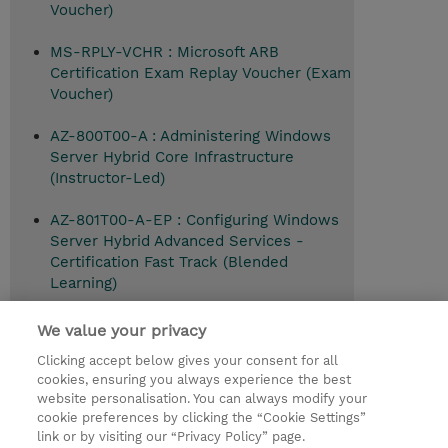
Voucher)
MS-RPLY-VCHR : Microsoft ARB
Certification Exam Replay Voucher (Exam
Voucher)
AZ-800T00-A : Administering Windows
Server Hybrid Core Infrastructure
(Instructor-Led)
AZ-801T00-A-EP : Configuring Windows
Server Hybrid Advanced Services -
Certification Fast Track (Blended
Learning)
We value your privacy
Clicking accept below gives your consent for all
© 2026 TD SYNNEX
cookies, ensuring you always experience the best
website personalisation. You can always modify your
Relations Investisseurs
Ethics and Compliance
cookie preferences by clicking the “Cookie Settings”
Ethics Line
Politique Environnementale - RSE
link or by visiting our “Privacy Policy” page.