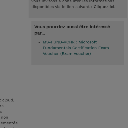
vous invitons à consulter les informations
disponibles via le lien suivant :
Cliquez ici
.
Vous pourriez aussi être intéressé
par...
MS-FUND-VCHR : Microsoft
Fundamentals Certification Exam
Voucher (Exam Voucher)
 cloud,
rs
s
, non
plémentée