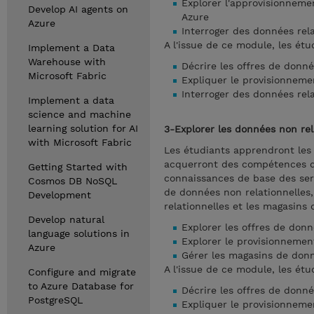
Explorer l'approvisionneme
Develop AI agents on
Azure
Azure
Interroger des données rel
A l'issue de ce module, les étu
Implement a Data
Warehouse with
Décrire les offres de donné
Microsoft Fabric
Expliquer le provisionneme
Interroger des données rel
Implement a data
science and machine
learning solution for AI
3-Explorer les données non rel
with Microsoft Fabric
Les étudiants apprendront le
acquerront des compétences de
Getting Started with
connaissances de base des serv
Cosmos DB NoSQL
de données non relationnelles
Development
relationnelles et les magasins
Develop natural
Explorer les offres de don
language solutions in
Explorer le provisionnemen
Azure
Gérer les magasins de donn
A l'issue de ce module, les étu
Configure and migrate
to Azure Database for
Décrire les offres de donné
PostgreSQL
Expliquer le provisionneme