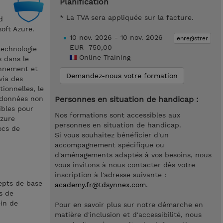
Planification
* La TVA sera appliquée sur la facture.
d
oft Azure.
10 nov. 2026 - 10 nov. 2026
enregistrer
EUR 750,00
technologie
Online Training
s dans le
onnement et
Demandez-nous votre formation
via des
ionnelles, le
 données non
Personnes en situation de handicap :
ibles pour
Nos formations sont accessibles aux
Azure
personnes en situation de handicap.
ocs de
Si vous souhaitez bénéficier d'un
accompagnement spécifique ou
d'aménagements adaptés à vos besoins, nous
vous invitons à nous contacter dès votre
inscription à l'adresse suivante :
epts de base
academy.fr@tdsynnex.com
.
s de
in de
Pour en savoir plus sur notre démarche en
matière d'inclusion et d'accessibilité, nous