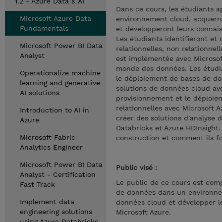
1.2 - Azure Data & AI
Dans ce cours, les étudiants 
Microsoft Azure Data
environnement cloud, acquerr
Fundamentals
et développeront leurs connai
Les étudiants identifieront et
Microsoft Power BI Data
relationnelles, non relationne
Analyst
est implémentée avec Microsoft 
monde des données. Les étudian
Operationalize machine
le déploiement de bases de don
learning and generative
solutions de données cloud avec
AI solutions
provisionnement et le déploie
relationnelles avec Microsoft 
Introduction to AI in
créer des solutions d'analyse 
Azure
Databricks et Azure HDInsight.
Microsoft Fabric
construction et comment ils f
Analytics Engineer
Microsoft Power BI Data
Public visé :
Analyst - Certification
Le public de ce cours est com
Fast Track
de données dans un environne
Implement data
données cloud et développer l
engineering solutions
Microsoft Azure.
using Azure Databricks