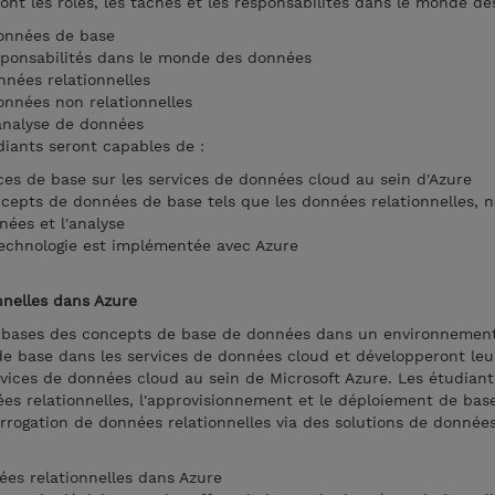
ront les rôles, les tâches et les responsabilités dans le monde d
données de base
responsabilités dans le monde des données
nnées relationnelles
onnées non relationnelles
'analyse de données
diants seront capables de :
s de base sur les services de données cloud au sein d'Azure
oncepts de données de base tels que les données relationnelles, 
nées et l'analyse
echnologie est implémentée avec Azure
nnelles dans Azure
s bases des concepts de base de données dans un environnement
 base dans les services de données cloud et développeront leu
vices de données cloud au sein de Microsoft Azure. Les étudiant
ées relationnelles, l'approvisionnement et le déploiement de bas
terrogation de données relationnelles via des solutions de donnée
ées relationnelles dans Azure