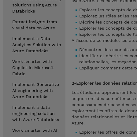
avec Azure. Les élèves explore
solutions using Azure
Explorer les concepts de 
Databricks
Explorez les rôles et les 
Extract insights from
Décrire les concepts de do
visual data on Azure
Explorer les concepts de d
Explorer les concepts de l
Implement a Data
A l'issue de ce module, les étu
Analytics Solution with
Démontrer des connaissance
Azure Databricks
Identifier et décrire les c
Work smarter with
relationnelles, les mégadon
Copilot in Microsoft
Expliquer comment cette t
Fabric
2-Explorer les données relatio
Implement Generative
AI engineering with
Les étudiants apprendront le
Azure Databricks
acquerront des compétences de
connaissances de base des ser
Implement a data
exploreront les offres de donn
engineering solution
données relationnelles et l'in
with Azure Databricks
Azure.
Work smarter with AI
Explorer les offres de donn