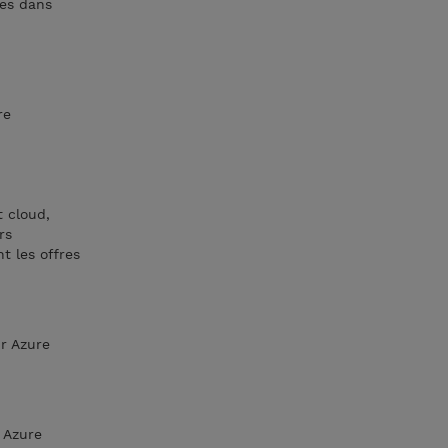
les dans
re
 cloud,
rs
t les offres
ur Azure
 Azure