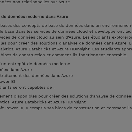
nnées non relationnelles sur Azure
ôt de données moderne dans Azure
s bases des concepts de base de données dans un environnement
 base dans les services de données cloud et développeront leu
ices de données cloud au sein d'Azure. Les étudiants exploreron
les pour créer des solutions d'analyse de données dans Azure. L
lytics, Azure Databricks et Azure HDInsight. Les étudiants app
s blocs de construction et comment ils fonctionnent ensemble.
d'un entrepôt de données moderne
nnées dans Azure
e traitement des données dans Azure
ower BI
diants seront capables de :
itement disponibles pour créer des solutions d'analyse de donné
ytics, Azure Databricks et Azure HDInsight
oft Power BI, y compris ses blocs de construction et comment ils