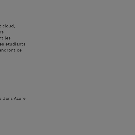
 cloud,
rs
t les
es étudiants
rendront ce
es dans Azure