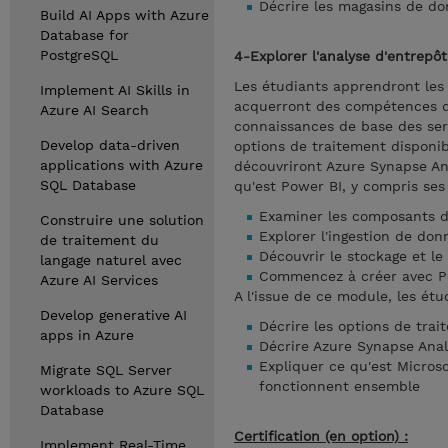
Décrire les magasins de do
Build AI Apps with Azure
Database for
PostgreSQL
4-Explorer l'analyse d'entrep
Les étudiants apprendront le
Implement AI Skills in
acquerront des compétences de
Azure AI Search
connaissances de base des serv
Develop data-driven
options de traitement disponib
applications with Azure
découvriront Azure Synapse Ana
SQL Database
qu'est Power BI, y compris se
Examiner les composants 
Construire une solution
Explorer l'ingestion de do
de traitement du
Découvrir le stockage et l
langage naturel avec
Commencez à créer avec P
Azure AI Services
A l'issue de ce module, les étu
Develop generative AI
Décrire les options de tra
apps in Azure
Décrire Azure Synapse Anal
Expliquer ce qu'est Micros
Migrate SQL Server
fonctionnent ensemble
workloads to Azure SQL
Database
Certification (en option) :
Implement Real-Time