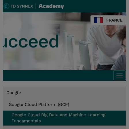
FRANCE
Togg
navi
Google
Google Cloud Platform (GCP)
Google Cloud Big Data and Machine Learning
Fundamentals