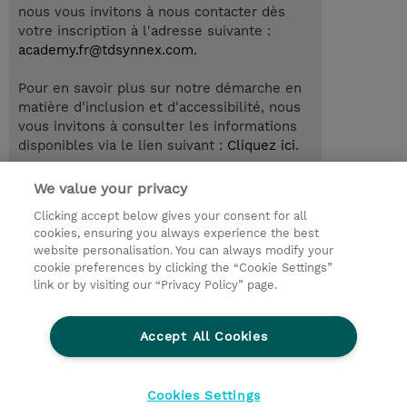
nous vous invitons à nous contacter dès
votre inscription à l'adresse suivante :
academy.fr@tdsynnex.com
.
Pour en savoir plus sur notre démarche en
matière d'inclusion et d'accessibilité, nous
vous invitons à consulter les informations
disponibles via le lien suivant :
Cliquez ici
.
We value your privacy
Clicking accept below gives your consent for all
© 2026 TD SYNNEX
cookies, ensuring you always experience the best
website personalisation. You can always modify your
Relations Investisseurs
Ethics and Compliance
cookie preferences by clicking the “Cookie Settings”
Ethics Line
Politique Environnementale - RSE
link or by visiting our “Privacy Policy” page.
Conditions générales
Charte de confidentialité
Informations sur le transfert des données
Accept All Cookies
Paramètres des cookies
Mentions légales
Cookies Settings