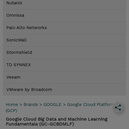
Nutanix
Omnissa
Palo Alto Networks
SonicWall
Stormshield
TD SYNNEX
Veeam
VMware by Broadcom
Home
>
Brands
>
GOOGLE
>
Google Cloud Platform
(GCP)
Google Cloud Big Data and Machine Learning
Fundamentals (GC-GCBDMLF)