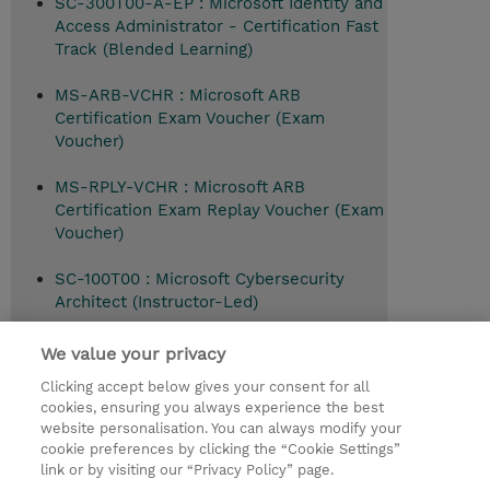
SC-300T00-A-EP : Microsoft Identity and
Access Administrator - Certification Fast
Track (Blended Learning)
MS-ARB-VCHR : Microsoft ARB
Certification Exam Voucher (Exam
Voucher)
MS-RPLY-VCHR : Microsoft ARB
Certification Exam Replay Voucher (Exam
Voucher)
SC-100T00 : Microsoft Cybersecurity
Architect (Instructor-Led)
We value your privacy
Clicking accept below gives your consent for all
© 2026 TD SYNNEX
cookies, ensuring you always experience the best
website personalisation. You can always modify your
Relations Investisseurs
Ethics and Compliance
cookie preferences by clicking the “Cookie Settings”
Ethics Line
Politique Environnementale - RSE
link or by visiting our “Privacy Policy” page.