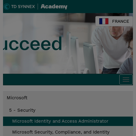
FRANCE
Togg
navi
Microsoft
5 - Security
Microsoft Identity and Access Administrator
Microsoft Security, Compliance, and Identity