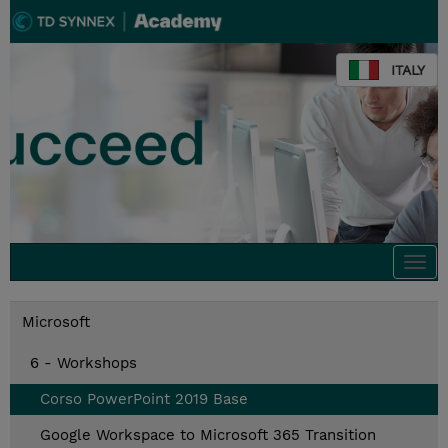
ITALY
Togg
navi
Microsoft
6 - Workshops
Corso PowerPoint 2019 Base
Google Workspace to Microsoft 365 Transition