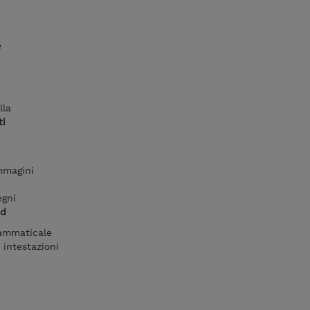
e
lla
ti
mmagini
egni
rd
grammaticale
 intestazioni