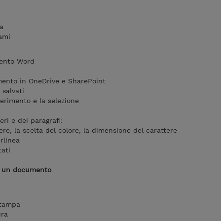
a
tami
mento Word
mento in OneDrive e SharePoint
salvati
serimento e la selezione
ri e dei paragrafi:
ttere, la scelta del colore, la dimensione del carattere
erlinea
ati
di un documento
Stampa
ura