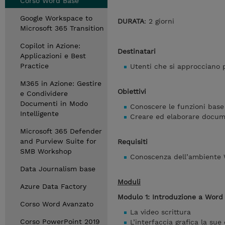
Corso Word Base
Google Workspace to
DURATA
: 2 giorni
Microsoft 365 Transition
Copilot in Azione:
Destinatari
Applicazioni e Best
Practice
Utenti che si approcciano p
M365 in Azione: Gestire
Obiettivi
e Condividere
Documenti in Modo
Conoscere le funzioni base 
Intelligente
Creare ed elaborare docume
Microsoft 365 Defender
and Purview Suite for
Requisiti
SMB Workshop
Conoscenza dell’ambient
Data Journalism base
Moduli
Azure Data Factory
Modulo 1: Introduzione a Word
Corso Word Avanzato
La video scrittura
Corso PowerPoint 2019
L’interfaccia grafica la sue