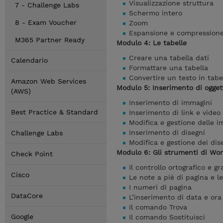
Visualizzazione struttura
7 - Challenge Labs
Schermo intero
8 - Exam Voucher
Zoom
Espansione e compression
M365 Partner Ready
Modulo 4: Le tabelle
Creare una tabella dati
Calendario
Formattare una tabella
Convertire un testo in tabe
Amazon Web Services
Modulo 5: Inserimento di ogget
(AWS)
Inserimento di immagini
Best Practice & Standard
Inserimento di link e video
Modifica e gestione delle i
Inserimento di disegni
Challenge Labs
Modifica e gestione dei dis
Modulo 6: Gli strumenti di Wo
Check Point
Il controllo ortografico e 
Cisco
Le note a piè di pagina e le
I numeri di pagina
DataCore
L’inserimento di data e ora
Il comando Trova
Google
Il comando Sostituisci