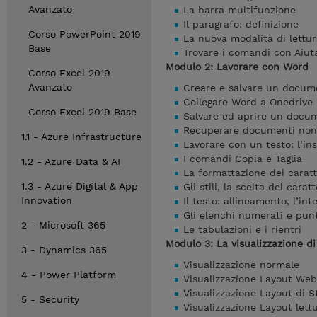
Avanzato
La barra multifunzione
Il paragrafo: definizione
Corso PowerPoint 2019
La nuova modalità di lettur
Base
Trovare i comandi con Aiu
Modulo 2: Lavorare con Word
Corso Excel 2019
Avanzato
Creare e salvare un docu
Collegare Word a Onedrive
Corso Excel 2019 Base
Salvare ed aprire un docu
Recuperare documenti non 
1.1 - Azure Infrastructure
Lavorare con un testo: l’in
I comandi Copia e Taglia
1.2 - Azure Data & AI
La formattazione dei caratte
1.3 - Azure Digital & App
Gli stili, la scelta del cara
Innovation
Il testo: allineamento, l’int
Gli elenchi numerati e punt
2 - Microsoft 365
Le tabulazioni e i rientri
Modulo 3: La visualizzazione 
3 - Dynamics 365
Visualizzazione normale
4 - Power Platform
Visualizzazione Layout Web
Visualizzazione Layout di 
5 - Security
Visualizzazione Layout lett