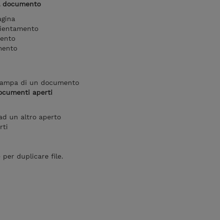
el documento
agina
rientamento
mento
umento
stampa di un documento
ocumenti aperti
d un altro aperto
rti
per duplicare file.