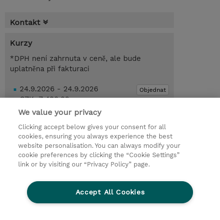
Kontakt
Kurzy
*DPH není zahrnuta v ceně, ale bude
uplatněna při fakturaci
24.9.2026 - 24.9.2026
Objednat
CZK 7 490,00
Praha 11
We value your privacy
Clicking accept below gives your consent for all
Poptat kurz / privátní školení
cookies, ensuring you always experience the best
website personalisation. You can always modify your
cookie preferences by clicking the “Cookie Settings”
© 2026 TD SYNNEX
link or by visiting our “Privacy Policy” page.
Pro investory
Ochrana osobních údajů
Accept All Cookies
Ethics and Compliance
Ethics Line
Životní prostředí
GPSR
Obchodní podmínky