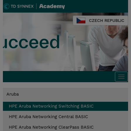
CZECH REPUBLIC
Togg
navi
Aruba
HPE Aruba Networking Switching BASIC
HPE Aruba Networking Central BASIC
HPE Aruba Networking ClearPass BASIC