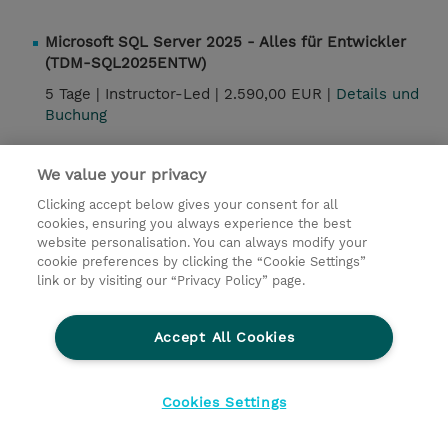
Microsoft SQL Server 2025 - Alles für Entwickler
(TDM-SQL2025ENTW)
5 Tage |
Instructor-Led |
2.590,00 EUR |
Details und
Buchung
Microsoft SQL Server 2025 - Alles für
We value your privacy
Administratoren (TDM-SQL2025ADM)
Clicking accept below gives your consent for all
5 Tage |
Instructor-Led |
2.590,00 EUR |
Details und
cookies, ensuring you always experience the best
Buchung
website personalisation. You can always modify your
cookie preferences by clicking the “Cookie Settings”
link or by visiting our “Privacy Policy” page.
Microsoft 365 Copilot – Power User Schulung für
fortgeschrittene Anwender (TDM-Copilot-User)
Accept All Cookies
4 Stunden |
Instructor-Led |
150,00 EUR |
|
Details
und Buchung
Cookies Settings
Google Workspace to Microsoft 365 Transition
(TDM-M365-GWT)