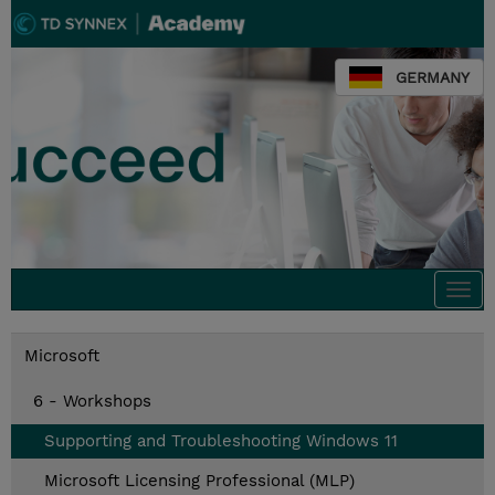
GERMANY
Togg
navi
Microsoft
6 - Workshops
Supporting and Troubleshooting Windows 11
Microsoft Licensing Professional (MLP)