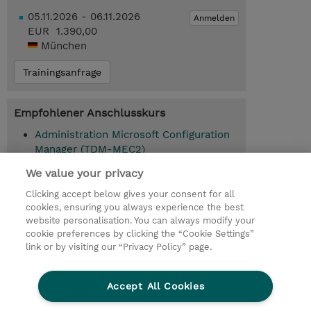
05.11.2026 - 06.11.2026
Anmelden
EUR 1.390,00
München
Trainingsanfrage
Empfohlener Anschlusskurs
Administration Microsoft Configuration
Manager (TDM-MEC2)
We value your privacy
Microsoft Intune: Cloud Implementation
und MCM Integration für Windows Geräte
Clicking accept below gives your consent for all
(TDM-MEC3)
cookies, ensuring you always experience the best
website personalisation. You can always modify your
cookie preferences by clicking the “Cookie Settings”
link or by visiting our “Privacy Policy” page.
© 2026 TD SYNNEX
Accept All Cookies
Investor relations
Ethics and Compliance