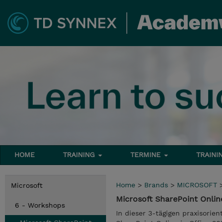
HOME
TRAINING
TERMINE
TRAINI
Home
>
Brands
>
MICROSOFT
Microsoft
Microsoft SharePoint Onli
6 - Workshops
In dieser 3-tägigen praxisorie