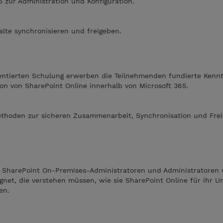
5 zur Administration und Konfiguration.
lte synchronisieren und freigeben.
rientierten Schulung erwerben die Teilnehmenden fundierte Kennt
on von SharePoint Online innerhalb von Microsoft 365.
hoden zur sicheren Zusammenarbeit, Synchronisation und Frei
e SharePoint On-Premises-Administratoren und Administratoren 
ignet, die verstehen müssen, wie sie SharePoint Online für ihr
en.