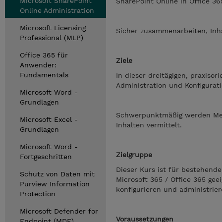
Microsoft SharePoint
SharePoint Online in Office 36
Online Administration
Microsoft Licensing
Sicher zusammenarbeiten, Inha
Professional (MLP)
Office 365 für
Ziele
Anwender:
Fundamentals
In dieser dreitägigen, praxiso
Administration und Konfigurati
Microsoft Word -
Grundlagen
Schwerpunktmäßig werden Met
Microsoft Excel -
Inhalten vermittelt.
Grundlagen
Microsoft Word -
Zielgruppe
Fortgeschritten
Dieser Kurs ist für bestehend
Schutz von Daten mit
Microsoft 365 / Office 365 gee
Purview Information
konfigurieren und administrier
Protection
Microsoft Defender for
Voraussetzungen
Endpoint (MDE)