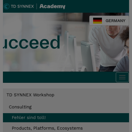
GERMANY
Togg
navi
TD SYNNEX Workshop
Consulting
Fehler sind toll!
Products, Platforms, Ecosystems