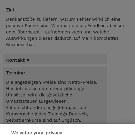
Ziel
Denkanstöße zu liefern, warum Fehler wirklich eine
positive Sache sind. Wie man dieses Feedback besser –
oder überhaupt - aufnehmen kann und welche
Auswirkungen dieses dadurch auf mein komplettes
Business hat.
Kontakt
Termine
Die angezeigten Preise sind Netto-Preise.
Handelt es sich um steuerpflichtige
Umsätze, wird die gesetzliche
Umsatzsteuer ausgewiesen.
Falls nicht anders angegeben, ist die
Kurssprache jedes Trainings Deutsch,
Selbstlernkurse sind auf Englisch.
We value your privacy
2.50 Stunden