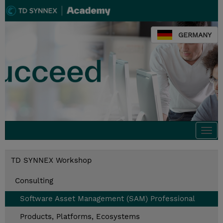
GERMANY
Togg
navi
TD SYNNEX Workshop
Consulting
Software Asset Management (SAM) Professional
Products, Platforms, Ecosystems