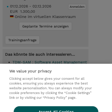
01.12.2026 - 02.12.2026
Anmelden
EUR 1.300,00
Online im virtuellen Klassenraum
Geplante Termine anzeigen
Trainingsanfrage
Das könnte Sie auch interessieren…
TDM-SAM : Software Asset Management
(SAM) Basics (Instructor-Led)
We value your privacy
TDM-MLP : Microsoft Licensing
Clicking accept below gives your consent for all
Professional (MLP) (Instructor-Led)
cookies, ensuring you always experience the best
website personalisation. You can always modify your
cookie preferences by clicking the “Cookie Settings”
link or by visiting our “Privacy Policy” page.
© 2026 TD SYNNEX
Accept All Cookies