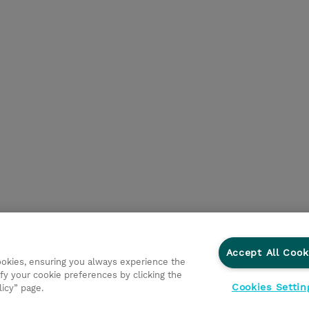
Accept All Cook
cookies, ensuring you always experience the
fy your cookie preferences by clicking the
Cookies Settin
licy” page.
ations
Ethics and Compliance
Ethics Line
Datenschut