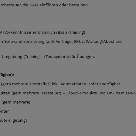
tembetreuer, die SAM einführen oder betreiben
-Vorkenntnisse erforderlich (Basis-Training).
on Softwarelizenzierung (z. B. Verträge, SKUs, Wartung/Abos) und
2-Umgebung (Trainings-/Testsystem) für Übungen.
fügbar):
 (gern mehrere Hersteller) inkl. Kontaktdaten, sofern verfügbar
kten (gern mehrere Hersteller) – Cloud-Produkte und On-Premises-
n (gern mehrere)
enter
ofern getätigt