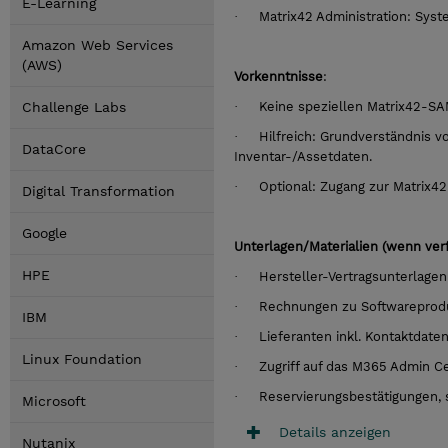
E-Learning
·
Matrix42 Administration: Sys
Amazon Web Services
(AWS)
Vorkenntnisse
:
Challenge Labs
·
Keine speziellen Matrix42-SAM
·
Hilfreich: Grundverständnis v
DataCore
Inventar-/Assetdaten.
·
Optional: Zugang zur Matrix4
Digital Transformation
Google
Unterlagen/Materialien (wenn ver
HPE
·
Hersteller-Vertragsunterlagen
·
Rechnungen zu Softwareprodu
IBM
·
Lieferanten inkl. Kontaktdate
Linux Foundation
·
Zugriff auf das M365 Admin C
·
Reservierungsbestätigungen, s
Microsoft
Details anzeigen
Nutanix