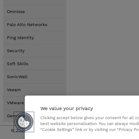
Omnissa
Palo Alto Networks
Ping Identity
Security
Soft Skills
SonicWall
Veeam
VMware by Broadcom
We value your privacy
Germany Locations
Clicking accept below gives your consent for all 
best website personalisation. You can always modi
“Cookie Settings” link or by visiting our “Privacy Po
© 2026 TD SYNNEX
Investor rel