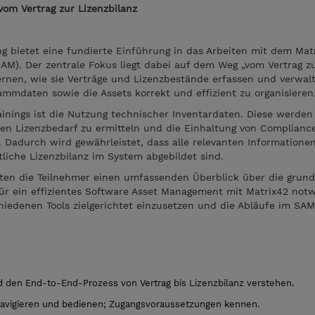
vom Vertrag zur Lizenzbilanz
ng bietet eine fundierte Einführung in das Arbeiten mit dem Mat
M). Der zentrale Fokus liegt dabei auf dem Weg „vom Vertrag z
lernen, wie sie Verträge und Lizenzbestände erfassen und verwal
tammdaten sowie die Assets korrekt und effizient zu organisieren
ainings ist die Nutzung technischer Inventardaten. Diese werden
en Lizenzbedarf zu ermitteln und die Einhaltung von Complianc
 Dadurch wird gewährleistet, dass alle relevanten Informationen
liche Lizenzbilanz im System abgebildet sind.
lten die Teilnehmer einen umfassenden Überblick über die grun
ür ein effizientes Software Asset Management mit Matrix42 notw
chiedenen Tools zielgerichtet einzusetzen und die Abläufe im SA
den End-to-End-Prozess von Vertrag bis Lizenzbilanz verstehen.
navigieren und bedienen; Zugangsvoraussetzungen kennen.