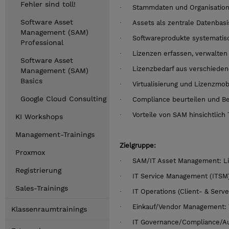
Fehler sind toll!
·
Stammdaten und Organisations
Software Asset
·
Assets als zentrale Datenbasi
Management (SAM)
·
Softwareprodukte systematisc
Professional
·
Lizenzen erfassen, verwalten 
Software Asset
·
Lizenzbedarf aus verschieden
Management (SAM)
Basics
·
Virtualisierung und Lizenzmobi
Google Cloud Consulting
·
Compliance beurteilen und Ber
·
Vorteile von SAM hinsichtlic
KI Workshops
Management-Trainings
Zielgruppe:
Proxmox
·
SAM/IT Asset Management: Li
Registrierung
·
IT Service Management (ITSM
Sales-Trainings
·
IT Operations (Client- & Ser
·
Einkauf/Vendor Management: V
Klassenraumtrainings
·
IT Governance/Compliance/Au