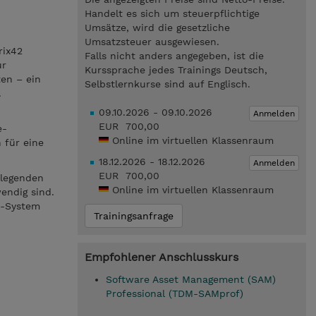
Handelt es sich um steuerpflichtige
Umsätze, wird die gesetzliche
Umsatzsteuer ausgewiesen.
rix42
Falls nicht anders angegeben, ist die
ur
Kurssprache jedes Trainings Deutsch,
ten – ein
Selbstlernkurse sind auf Englisch.
.
09.10.2026 - 09.10.2026
Anmelden
EUR 700,00
e-
Online im virtuellen Klassenraum
 für eine
18.12.2026 - 18.12.2026
Anmelden
EUR 700,00
dlegenden
Online im virtuellen Klassenraum
endig sind.
M-System
Trainingsanfrage
Empfohlener Anschlusskurs
Software Asset Management (SAM)
Professional (TDM-SAMprof)