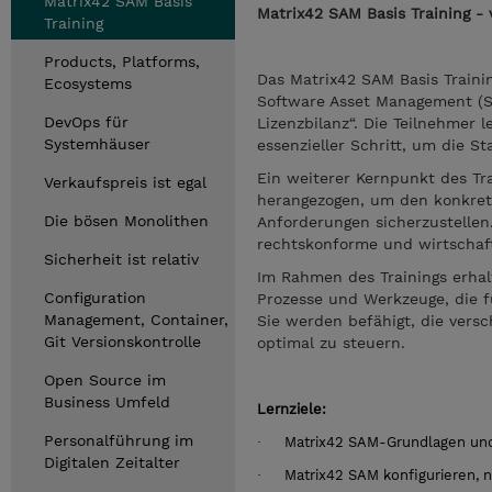
Matrix42 SAM Basis
Matrix42 SAM Basis Training - 
Training
Products, Platforms,
Das Matrix42 SAM Basis Traini
Ecosystems
Software Asset Management (SA
DevOps für
Lizenzbilanz“. Die Teilnehmer 
Systemhäuser
essenzieller Schritt, um die S
Ein weiterer Kernpunkt des Tr
Verkaufspreis ist egal
herangezogen, um den konkret
Die bösen Monolithen
Anforderungen sicherzustellen.
rechtskonforme und wirtschaft
Sicherheit ist relativ
Im Rahmen des Trainings erha
Configuration
Prozesse und Werkzeuge, die f
Management, Container,
Sie werden befähigt, die vers
Git Versionskontrolle
optimal zu steuern.
Open Source im
Business Umfeld
Lernziele:
Personalführung im
·
Matrix42 SAM-Grundlagen und 
Digitalen Zeitalter
·
Matrix42 SAM konfigurieren, 