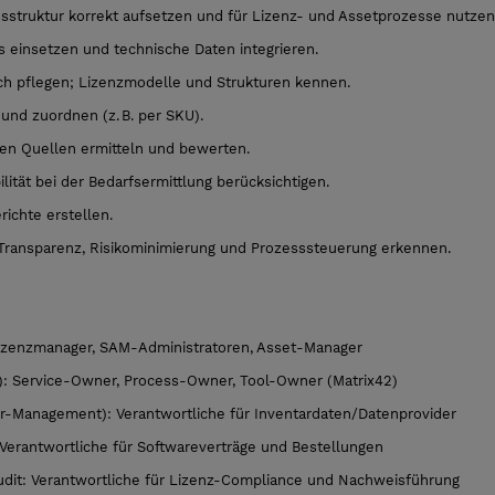
struktur korrekt aufsetzen und für Lizenz- und Assetprozesse nutzen
s einsetzen und technische Daten integrieren.
h pflegen; Lizenzmodelle und Strukturen kennen.
und zuordnen (z. B. per SKU).
en Quellen ermitteln und bewerten.
lität bei der Bedarfsermittlung berücksichtigen.
ichte erstellen.
h Transparenz, Risikominimierung und Prozesssteuerung erkennen.
zenzmanager, SAM-Administratoren, Asset-Manager
): Service-Owner, Process-Owner, Tool-Owner (Matrix42)
ver-Management): Verantwortliche für Inventardaten/Datenprovider
erantwortliche für Softwareverträge und Bestellungen
dit: Verantwortliche für Lizenz-Compliance und Nachweisführung