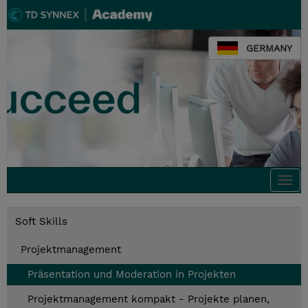
GERMANY
Togg
navi
Soft Skills
Projektmanagement
Präsentation und Moderation in Projekten
Projektmanagement kompakt - Projekte planen,