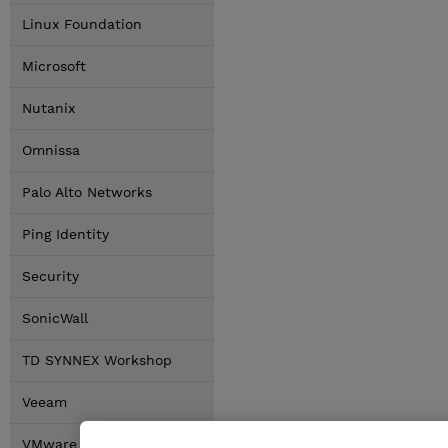
Linux Foundation
Microsoft
Nutanix
Omnissa
Palo Alto Networks
Ping Identity
Security
SonicWall
TD SYNNEX Workshop
Veeam
VMware by Broadcom