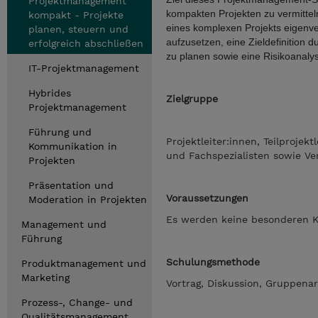
Projektmanagement
kompakten Projekten zu vermitteln
kompakt - Projekte
eines komplexen Projekts eigenvera
planen, steuern und
aufzusetzen, eine Zieldefinition 
erfolgreich abschließen
zu planen sowie eine Risikoanal
IT-Projektmanagement
Hybrides
Zielgruppe
Projektmanagement
Führung und
Projektleiter:innen, Teilprojek
Kommunikation in
und Fachspezialisten sowie Ver
Projekten
Präsentation und
Voraussetzungen
Moderation in Projekten
Es werden keine besonderen K
Management und
Führung
Schulungsmethode
Produktmanagement und
Marketing
Vortrag, Diskussion, Gruppenarb
Prozess-, Change- und
Qualitätsmanagement