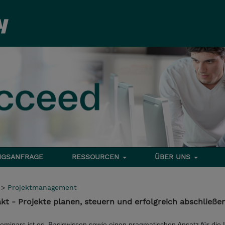
NGSANFRAGE
RESSOURCEN
ÜBER UNS
>
Projektmanagement
 - Projekte planen, steuern und erfolgreich abschließe
minars ist es, Basiswissen sowie einen pragmatischen Ansatz für die 