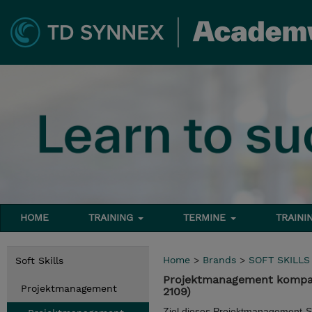
HOME
TRAINING
TERMINE
TRAINI
Home
>
Brands
>
SOFT SKILLS
Soft Skills
Projektmanagement kompakt
Projektmanagement
2109)
Ziel dieses Projektmanagement-Se