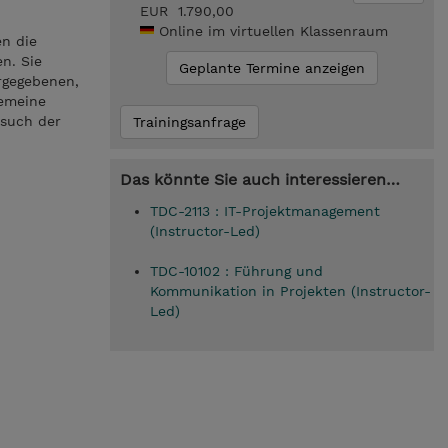
EUR 1.790,00
Online im virtuellen Klassenraum
en die
n. Sie
Geplante Termine anzeigen
orgegebenen,
gemeine
esuch der
Trainingsanfrage
Das könnte Sie auch interessieren…
TDC-2113 : IT-Projektmanagement
(Instructor-Led)
TDC-10102 : Führung und
Kommunikation in Projekten (Instructor-
Led)