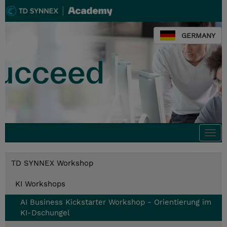
GERMANY
Togg
navi
TD SYNNEX Workshop
KI Workshops
AI Business Kickstarter Workshop - Orientierung im
KI-Dschungel