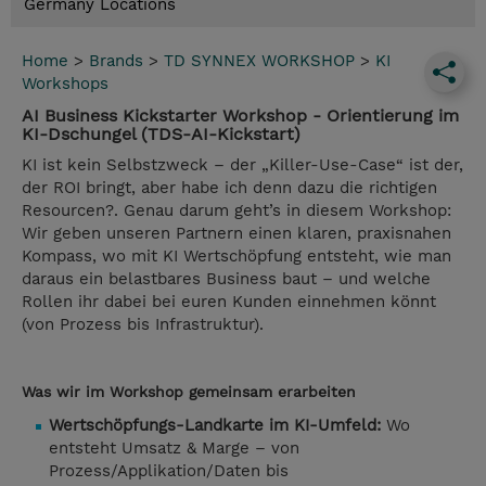
Germany Locations
Home
>
Brands
>
TD SYNNEX WORKSHOP
>
KI
Workshops
AI Business Kickstarter Workshop - Orientierung im
KI-Dschungel (TDS-AI-Kickstart)
KI ist kein Selbstzweck – der „Killer-Use-Case“ ist der,
der ROI bringt, aber habe ich denn dazu die richtigen
Resourcen?. Genau darum geht’s in diesem Workshop:
Wir geben unseren Partnern einen klaren, praxisnahen
Kompass, wo mit KI Wertschöpfung entsteht, wie man
daraus ein belastbares Business baut – und welche
Rollen ihr dabei bei euren Kunden einnehmen könnt
(von Prozess bis Infrastruktur).
Was wir im Workshop gemeinsam erarbeiten
Wertschöpfungs-Landkarte im KI-Umfeld:
Wo
entsteht Umsatz & Marge – von
Prozess/Applikation/Daten bis