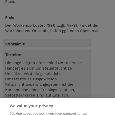
Plans
Preis
Der Workshop kostet 799€ zzgl. MwSt. Findet der
Workshop vor Ort statt, fallen ggf. noch Spesen an.
Kontakt
Termine
Die angezeigten Preise sind Netto-Preise.
Handelt es sich um steuerpflichtige
Umsätze, wird die gesetzliche
Umsatzsteuer ausgewiesen.
Falls nicht anders angegeben, ist die
Kurssprache jedes Trainings Deutsch,
Selbstlernkurse sind auf Englisch.
We value your privacy
4.00 Stunden
EUR 799,00
Clicking accept below gives your consent for all