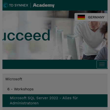
GERMANY
Togg
navi
Microsoft
6 - Workshops
Microsoft SQL Server 2022 - Alles für
Administratoren