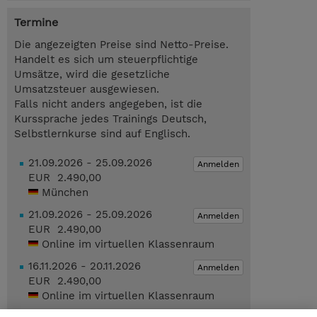
Termine
Die angezeigten Preise sind Netto-Preise.
Handelt es sich um steuerpflichtige
Umsätze, wird die gesetzliche
Umsatzsteuer ausgewiesen.
Falls nicht anders angegeben, ist die
Kurssprache jedes Trainings Deutsch,
Selbstlernkurse sind auf Englisch.
21.09.2026 - 25.09.2026
Anmelden
EUR 2.490,00
München
21.09.2026 - 25.09.2026
Anmelden
EUR 2.490,00
Online im virtuellen Klassenraum
16.11.2026 - 20.11.2026
Anmelden
EUR 2.490,00
Online im virtuellen Klassenraum