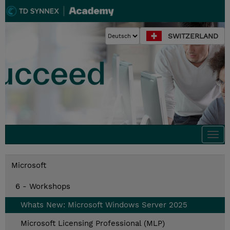
SWITZERLAND
Togg
navi
Microsoft
6 - Workshops
Whats New: Microsoft Windows Server 2025
Microsoft Licensing Professional (MLP)