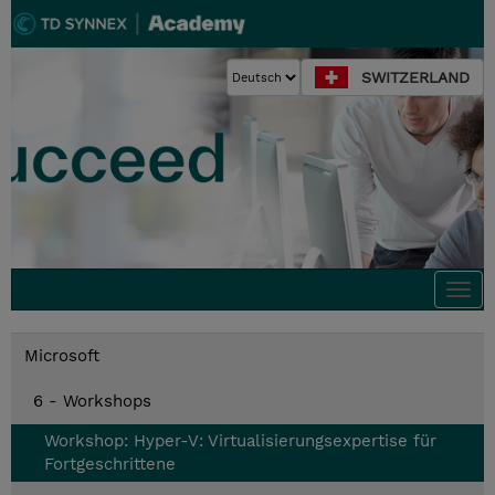
SWITZERLAND
Togg
navi
Microsoft
6 - Workshops
Workshop: Hyper-V: Virtualisierungsexpertise für
Fortgeschrittene