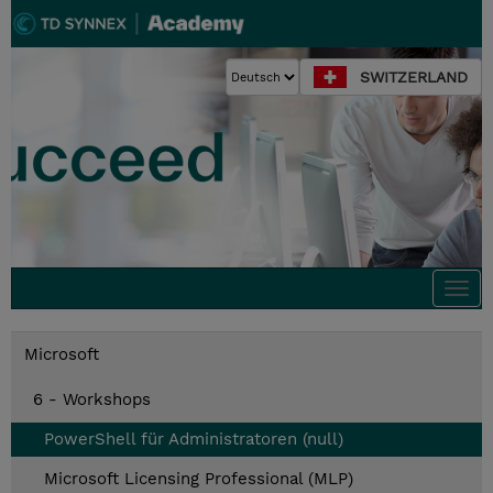
SWITZERLAND
Togg
navi
Microsoft
6 - Workshops
PowerShell für Administratoren (null)
Microsoft Licensing Professional (MLP)