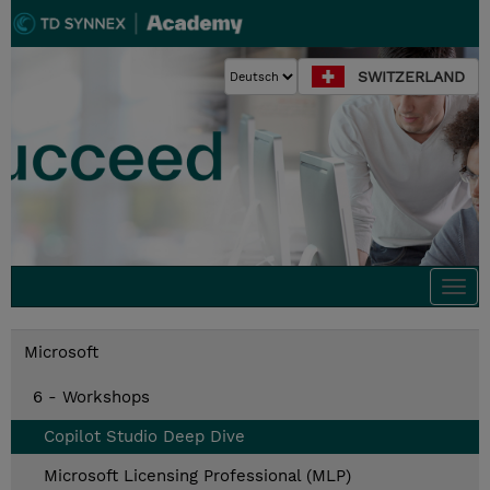
SWITZERLAND
Togg
navi
Microsoft
6 - Workshops
Copilot Studio Deep Dive
Microsoft Licensing Professional (MLP)