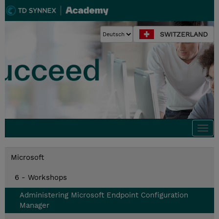
SWITZERLAND
Togg
navi
Microsoft
6 - Workshops
Administering Microsoft Endpoint Configuration
Manager