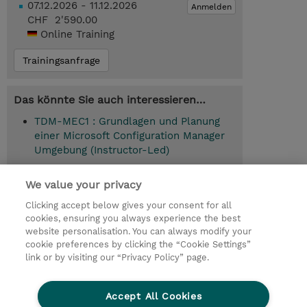
07.12.2026 - 11.12.2026
Anmelden
CHF 2'590.00
Online Training
Trainingsanfrage
Das könnte Sie auch interessieren…
TDM-MEC1 : Grundlagen und Planung
einer Microsoft Configuration Manager
Umgebung (Instructor-Led)
TDM-MEC2 : Administration Microsoft
We value your privacy
Configuration Manager (Instructor-Led)
Clicking accept below gives your consent for all
cookies, ensuring you always experience the best
website personalisation. You can always modify your
cookie preferences by clicking the “Cookie Settings”
© 2026 TD SYNNEX
link or by visiting our “Privacy Policy” page.
Investor relations
Privacy Statement
Ethics and Compliance
Ethics Line
AGB
Accept All Cookies