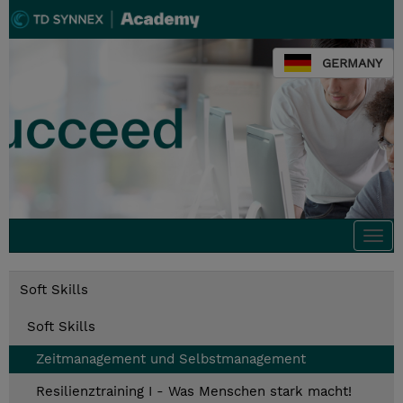
GERMANY
Togg
navi
Soft Skills
Soft Skills
Zeitmanagement und Selbstmanagement
Resilienztraining I - Was Menschen stark macht!