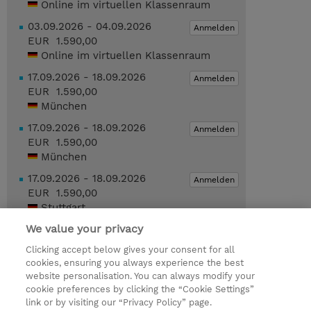
Online im virtuellen Klassenraum
03.09.2026 - 04.09.2026
Anmelden
EUR 1.590,00
Online im virtuellen Klassenraum
17.09.2026 - 18.09.2026
Anmelden
EUR 1.590,00
München
17.09.2026 - 18.09.2026
Anmelden
EUR 1.590,00
München
17.09.2026 - 18.09.2026
Anmelden
EUR 1.590,00
Stuttgart
We value your privacy
Geplante Termine anzeigen
Clicking accept below gives your consent for all
cookies, ensuring you always experience the best
Trainingsanfrage
website personalisation. You can always modify your
cookie preferences by clicking the “Cookie Settings”
link or by visiting our “Privacy Policy” page.