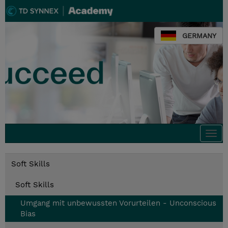
GERMANY
Togg
navi
Soft Skills
Soft Skills
Umgang mit unbewussten Vorurteilen - Unconscious
Bias